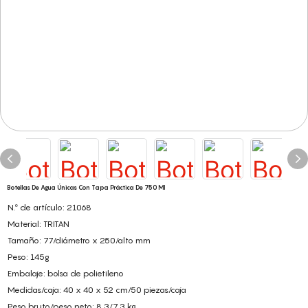
Botellas De Agua Únicas Con Tapa Práctica De 750 Ml
N.º de artículo: 21068
Material: TRITAN
Tamaño: 77/diámetro x 250/alto mm
Peso: 145g
Embalaje: bolsa de polietileno
Medidas/caja: 40 x 40 x 52 cm/50 piezas/caja
Peso bruto/peso neto: 8,3/7,3 kg