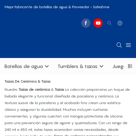
Mejor fabricante de botellas de agua & Proveedor - Safeshine
Botellas de agua
Tumblers & tazas
Juegos de
Tazas De Cerámica & Tazas
Nuestro
Tazas de cerámica
&
Tazas
La colección proporciona un toque de
bebida elegante y funcional diseñada de porcelana y cerámica. La
textura suave de la porcelana y el acabado fino crean una estética
clásica y aseguran la durabilidad. Muchos incluyen cucharas
convenientes, y algunas cuentan con mangas protectoras de silicona
para una prevención segura de agarre y quemaduras. Con un rango de
240 ml a 450 ml, estas tazas acomodan varias necesidades, desde