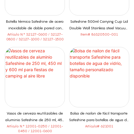
Botella térmica Safeshine de acero
Safeshine 500ml Carrying Cup Lid
inoxidable de doble pared con
Double Wall Stainless steel Vacuum
compartimento separado para té
Flask Gift Box Set High-End
Artículo N.° 32127-0600 / 32127-
Item# 86320500-001
0800 / 32127-1000 / 32127-1500
y tapa para taza de transporte de
Business Wholesale
600 ml, 800 ml, 1000 ml y 1500 ml.
Vasos de cerveza reutilizables de
Bolsa de nailon de fácil transporte
aluminio Safeshine de 250 ml, 450
Safeshine para botellas de agua de
ml y 600 ml para fiestas de
vidrio, tamaño personalizado
Artículo N.° 12001-0250 / 12001-
Artículo# 621001
0450 / 12001-0600
camping al aire libre
disponible