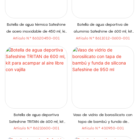
Botella de agua térmica Safeshine
Botella de agua deportiva de
de acero inoxidable de 450 ml, kit
aluminio Safeshine de 600 ml, kit
de viaje para exteriores con vajilla
de viaje para exteriores con vajilla
Artículo N.° 86320450-001
Artículo N.° 8611012-0600-001
Botella de agua deportiva
Vaso de vidrio de borosilicato con
Safeshine TRITAN de 600 ml, kit
tapa de bambú y funda de
para acampar al aire libre con
silicona Safeshine de 950 ml
Artículo N.° 86210600-001
Artículo N.° 430950-001
vajilla