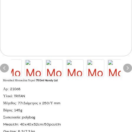
Μοναδικά Μπουκάλια Νερού 750ml Handy Lid
Αρ.: 21068
Υλικό: TRITAN
Μέγεθος: 77/Διάμετρος x 250/Υ mm
Βάρος: 145g
Συσκευασία: polybag
Meas/ctn: 40x40x52cm/50pcs/ctn
Gw/nw: 8,3/7,3 kg