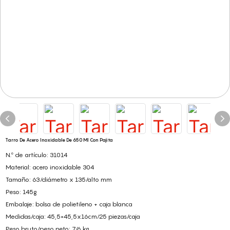
Tarro De Acero Inoxidable De 650 Ml Con Pajita
N.º de artículo: 31014
Material: acero inoxidable 304
Tamaño: 63/diámetro x 135/alto mm
Peso: 145g
Embalaje: bolsa de polietileno + caja blanca
Medidas/caja: 45,5×45,5x16cm/25 piezas/caja
Peso bruto/peso neto: 7/6 kg