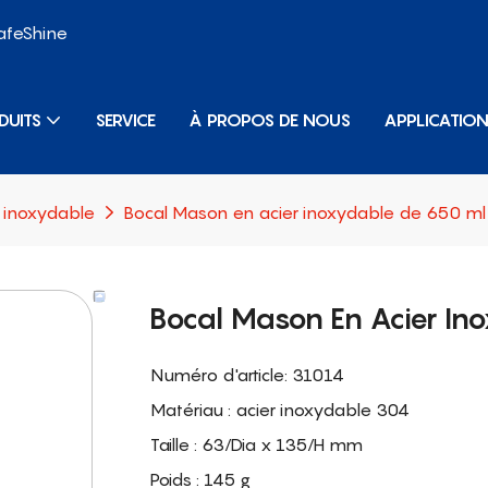
SafeShine
DUITS
SERVICE
À PROPOS DE NOUS
APPLICATIO
r inoxydable
Bocal Mason en acier inoxydable de 650 ml 
Bocal Mason En Acier Ino
Numéro d'article: 31014
Matériau : acier inoxydable 304
Taille : 63/Dia x 135/H mm
Poids : 145 g