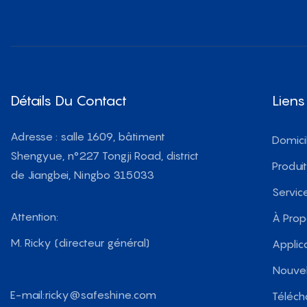
Détails Du Contact
Liens
Adresse : salle 1609, bâtiment
Domici
Shengyue, n°227 Tongji Road, district
Produi
de Jiangbei, Ningbo 315033
Servic
Attention:
À Pro
M. Ricky (directeur général)
Applic
Nouvel
E-mail:
ricky@safeshine.com
Téléch