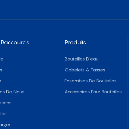
 Raccourcis
Produits
le
Bouteilles D'eau
ts
Gobelets & Tasses
e
Ensembles De Bouteilles
pos De Nous
Accessoires Pour Bouteilles
ations
les
arger