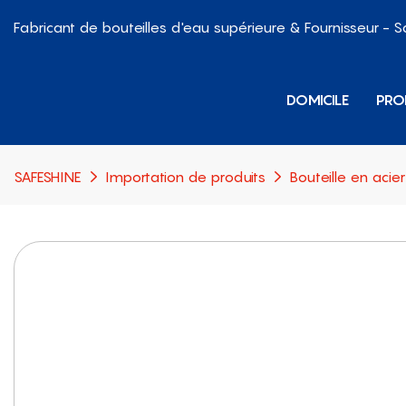
Fabricant de bouteilles d'eau supérieure & Fournisseur - 
DOMICILE
PRO
SAFESHINE
Importation de produits
Bouteille en acie