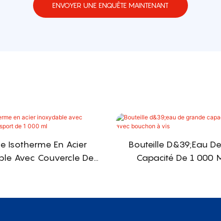
ENVOYER UNE ENQUÊTE MAINTENANT
le Isotherme En Acier
Bouteille D&39;eau D
ble Avec Couvercle De
Capacité De 1 000 
sport De 1 000 Ml
Bouchon À Vi