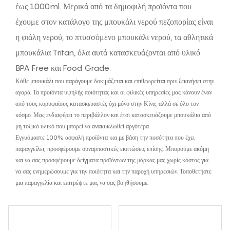
έως 1000ml. Μερικά από τα δημοφιλή προϊόντα που
έχουμε στον κατάλογο της μπουκάλι νερού πεζοπορίας είναι
η φιάλη νερού, το πτυσσόμενο μπουκάλι νερού, τα αθλητικά
μπουκάλια Tritan, όλα αυτά κατασκευάζονται από υλικό
BPA Free και Food Grade.
Κάθε μπουκάλι που παράγουμε δοκιμάζεται και επιθεωρείται πριν ξεκινήσει στην
αγορά. Τα προϊόντα υψηλής ποιότητας και οι φιλικές υπηρεσίες μας κάνουν έναν
από τους κορυφαίους κατασκευαστές όχι μόνο στην Κίνα, αλλά σε όλο τον
κόσμο. Μας ενδιαφέρει το περιβάλλον και έτσι κατασκευάζουμε μπουκάλια από
μη τοξικό υλικό που μπορεί να ανακυκλωθεί αργότερα.
Εγγυόμαστε 100% ασφαλή προϊόντα και με βάση την ποσότητα που έχει
παραγγείλει, προσφέρουμε συναρπαστικές εκπτώσεις επίσης. Μπορούμε ακόμη
και να σας προσφέρουμε δείγματα προϊόντων της μάρκας μας χωρίς κόστος για
να σας ενημερώσουμε για την ποιότητα και την παροχή υπηρεσιών. Τοποθετήστε
μια παραγγελία και επιτρέψτε μας να σας βοηθήσουμε.