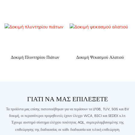
Δοκιμή Πλυντηρίου Πιάτων
Δοκιμή Ψεκασμού Αλατιού
ΓΙΑΤΊ ΝΑ ΜΑΣ ΕΠΙΛΈΞΕΤΕ
Τα προϊόντα μας επίσης πιστοποιήθηκαν για να περάσουν τα LFGB, TUV, SGS και BV
δοκιμή, οι περισσότεροι προμηθευτές έχουν έλεγχο WCA, BSCI και SEDEX κ.λπ.
Έχουμε αυστηρό σύστημα ελέγχου ποιότητας AQL, συμπεριλαμβανομένης της
επιθεώρησης της διαδικασίας σε κάθε διαδικασία και τελική επιθεώρηση.