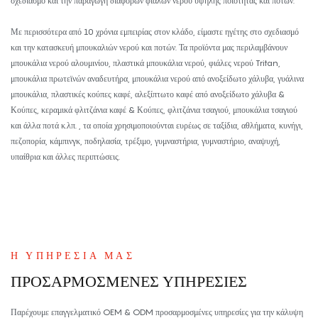
σχεδιασμό και την παραγωγή διαφόρων φιαλών νερού υψηλής ποιότητας και ποτών.
Με περισσότερα από 10 χρόνια εμπειρίας στον κλάδο, είμαστε ηγέτης στο σχεδιασμό
και την κατασκευή μπουκαλιών νερού και ποτών. Τα προϊόντα μας περιλαμβάνουν
μπουκάλια νερού αλουμινίου, πλαστικά μπουκάλια νερού, φιάλες νερού Tritan,
μπουκάλια πρωτεϊνών αναδευτήρα, μπουκάλια νερού από ανοξείδωτο χάλυβα, γυάλινα
μπουκάλια, πλαστικές κούπες καφέ, αλεξίπτωτο καφέ από ανοξείδωτο χάλυβα &
Κούπες, κεραμικά φλιτζάνια καφέ & Κούπες, φλιτζάνια τσαγιού, μπουκάλια τσαγιού
και άλλα ποτά κ.λπ.
, τα οποία χρησιμοποιούνται ευρέως σε ταξίδια, αθλήματα, κυνήγι,
πεζοπορία, κάμπινγκ, ποδηλασία, τρέξιμο, γυμναστήρια, γυμναστήριο, αναψυχή,
υπαίθρια και άλλες περιπτώσεις.
Η ΥΠΗΡΕΣΊΑ ΜΑΣ
ΠΡΟΣΑΡΜΟΣΜΈΝΕΣ ΥΠΗΡΕΣΊΕΣ
Παρέχουμε επαγγελματικό OEM & ODM προσαρμοσμένες υπηρεσίες για την κάλυψη