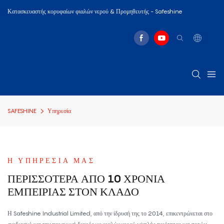
Κατασκευαστής κορυφαίων φιαλών νερού & Προμηθευτής - Safeshine
SAFESHINE
Υπηρεσία
Η ΥΠΗΡΕΣΊΑ ΜΑΣ
ΠΕΡΙΣΣΌΤΕΡΑ ΑΠΌ 10 ΧΡΌΝΙΑ
ΕΜΠΕΙΡΊΑΣ ΣΤΟΝ ΚΛΆΔΟ
Η Safeshine Industrial Limited, από την ίδρυσή της το 2014, επικεντρώνεται στο