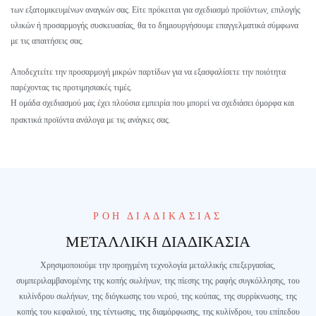
των εξατομικευμένων αναγκών σας. Είτε πρόκειται για σχεδιασμό προϊόντων, επιλογής
υλικών ή προσαρμογής συσκευασίας, θα το δημιουργήσουμε επαγγελματικά σύμφωνα
με τις απαιτήσεις σας.
Αποδεχτείτε την προσαρμογή μικρών παρτίδων για να εξασφαλίσετε την ποιότητα
παρέχοντας τις προτιμησιακές τιμές.
Η ομάδα σχεδιασμού μας έχει πλούσια εμπειρία που μπορεί να σχεδιάσει όμορφα και
πρακτικά προϊόντα ανάλογα με τις ανάγκες σας.
ΡΟΉ ΔΙΑΔΙΚΑΣΊΑΣ
ΜΕΤΑΛΛΙΚΉ ΔΙΑΔΙΚΑΣΊΑ
Χρησιμοποιούμε την προηγμένη τεχνολογία μεταλλικής επεξεργασίας,
συμπεριλαμβανομένης της κοπής σωλήνων, της πίεσης της ραφής συγκόλλησης, του
κυλίνδρου σωλήνων, της διόγκωσης του νερού, της κούπας, της συρρίκνωσης, της
κοπής του κεφαλιού, της τέντωσης, της διαμόρφωσης, της κυλίνδρου, του επίπεδου