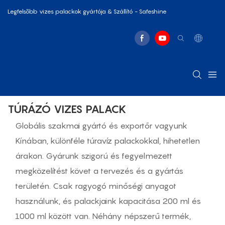
Legfelsõbb vizes palackok gyártója & Szállító - Safeshine
TÚRÁZÓ VIZES PALACK
Globális szakmai gyártó és exportőr vagyunk
Kínában, különféle túravíz palackokkal, hihetetlen
árakon. Gyárunk szigorú és fegyelmezett
megközelítést követ a tervezés és a gyártás
területén. Csak ragyogó minőségi anyagot
használunk, és palackjaink kapacitása 200 ml és
1000 ml között van. Néhány népszerű termék,