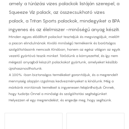
amely a túrázási vizes palackok listáján szerepel, a
Squeeze Víz palack, az összecsukható vizes
palack, a Tritan Sports palackok, mindegyiket a BPA
ingyenes és az élelmiszer -minőségű anyag készíti.
Minden egyes előállított palackot teszteljük és megvizsgáljuk, mielőtt
a piacon elindulnának. Kiváló minőségű termékeink és barátságos
szolgáltatásaink nemcsak Kínában, hanem az egész világon az egyik
vezető gyártóvá teszik minket. Törődünk a környezettel, és így nem
mérgező anyagból készült palackokat gyártunk, amelyeket később
újrahasznosíthatunk.
A 100% -ban biztonságos termékeket garantáljuk, és a megrendelt
mennyiség alapján izgalmas kedvezményeket is kínálunk. Még a
márkánk mintáinak termékeit is ingyenesen felajánlhatjuk Önnek,
hogy tudatja Önnel a minőségi és szolgáltatási segítségünket.
Helyezzen el egy megrendelést, és engedje meg, hogy segítsünk.