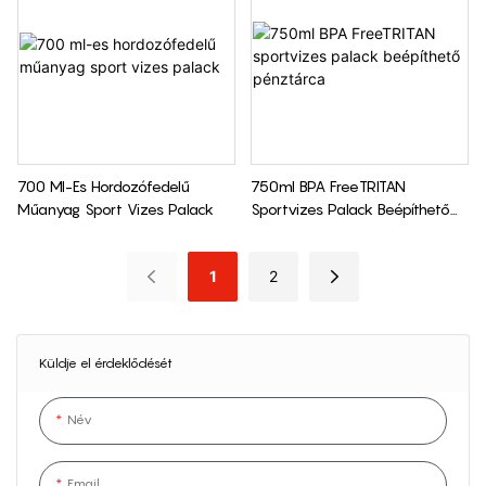
700 Ml-Es Hordozófedelű
750ml BPA FreeTRITAN
Műanyag Sport Vizes Palack
Sportvizes Palack Beépíthető
Pénztárca
1
2
Küldje el érdeklődését
Név
Email