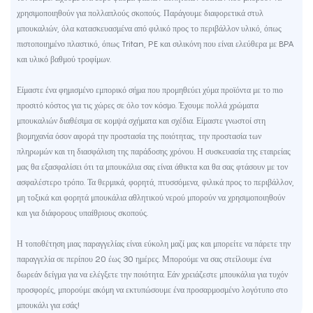
χρησιμοποιηθούν για πολλαπλούς σκοπούς. Παράγουμε διαφορετικά στυλ
μπουκαλιών, όλα κατασκευασμένα από φιλικό προς το περιβάλλον υλικό, όπως
πιστοποιημένο πλαστικό, όπως Tritan, PE και σιλικόνη που είναι ελεύθερα με BPA
και υλικό βαθμού τροφίμων.
Είμαστε ένα φημισμένο εμπορικό σήμα που προμηθεύει χύμα προϊόντα με το πιο
προσιτό κόστος για τις χώρες σε όλο τον κόσμο. Έχουμε πολλά χρώματα
μπουκαλιών διαθέσιμα σε κομψά σχήματα και σχέδια. Είμαστε γνωστοί στη
βιομηχανία όσον αφορά την προστασία της ποιότητας, την προστασία των
πληρωμών και τη διασφάλιση της παράδοσης χρόνου. Η συσκευασία της εταιρείας
μας θα εξασφαλίσει ότι τα μπουκάλια σας είναι άθικτα και θα σας φτάσουν με τον
ασφαλέστερο τρόπο. Τα θερμικά, φορητά, πτυσσόμενα, φιλικά προς το περιβάλλον,
μη τοξικά και φορητά μπουκάλια αθλητικού νερού μπορούν να χρησιμοποιηθούν
και για διάφορους υπαίθριους σκοπούς.
Η τοποθέτηση μιας παραγγελίας είναι εύκολη μαζί μας και μπορείτε να πάρετε την
παραγγελία σε περίπου 20 έως 30 ημέρες. Μπορούμε να σας στείλουμε ένα
δωρεάν δείγμα για να ελέγξετε την ποιότητα. Εάν χρειάζεστε μπουκάλια για τυχόν
προσφορές, μπορούμε ακόμη να εκτυπώσουμε ένα προσαρμοσμένο λογότυπο στο
μπουκάλι για εσάς!