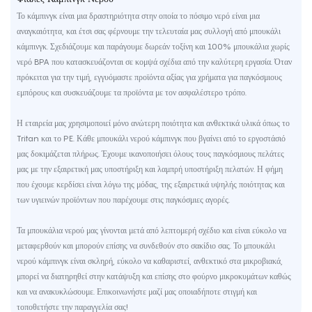
Το κάμπινγκ είναι μια δραστηριότητα στην οποία το πόσιμο νερό είναι μια
αναγκαιότητα, και έτσι σας φέρνουμε την τελευταία μας συλλογή από μπουκάλι
κάμπινγκ. Σχεδιάζουμε και παράγουμε δωρεάν τοξίνη και 100% μπουκάλια χωρίς
νερό BPA που κατασκευάζονται σε κομψά σχέδια από την καλύτερη εργασία. Όταν
πρόκειται για την τιμή, εγγυόμαστε προϊόντα αξίας για χρήματα για παγκόσμιους
εμπόρους και συσκευάζουμε τα προϊόντα με τον ασφαλέστερο τρόπο.
Η εταιρεία μας χρησιμοποιεί μόνο ανώτερη ποιότητα και ανθεκτικά υλικά όπως το
Tritan και το PE. Κάθε μπουκάλι νερού κάμπινγκ που βγαίνει από το εργοστάσιό
μας δοκιμάζεται πλήρως. Έχουμε ικανοποιήσει όλους τους παγκόσμιους πελάτες
μας με την εξαιρετική μας υποστήριξη και λαμπρή υποστήριξη πελατών. Η φήμη
που έχουμε κερδίσει είναι λόγω της μόδας, της εξαιρετικά υψηλής ποιότητας και
των υγιεινών προϊόντων που παρέχουμε στις παγκόσμιες αγορές.
Τα μπουκάλια νερού μας γίνονται μετά από λεπτομερή σχέδιο και είναι εύκολο να
μεταφερθούν και μπορούν επίσης να συνδεθούν στο σακίδιο σας. Το μπουκάλι
νερού κάμπινγκ είναι σκληρή, εύκολο να καθαριστεί, ανθεκτικό στα μικροβιακά,
μπορεί να διατηρηθεί στην κατάψυξη και επίσης στο φούρνο μικροκυμάτων καθώς
και να ανακυκλώσουμε. Επικοινωνήστε μαζί μας οποιαδήποτε στιγμή και
τοποθετήστε την παραγγελία σας!