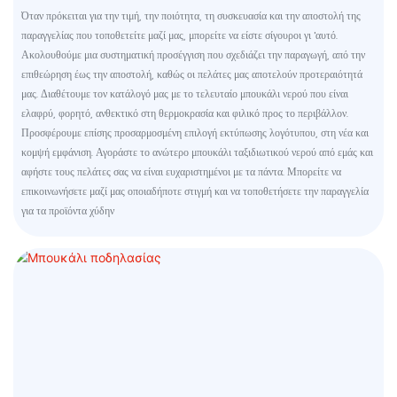
Όταν πρόκειται για την τιμή, την ποιότητα, τη συσκευασία και την αποστολή της
παραγγελίας που τοποθετείτε μαζί μας, μπορείτε να είστε σίγουροι γι 'αυτό.
Ακολουθούμε μια συστηματική προσέγγιση που σχεδιάζει την παραγωγή, από την
επιθεώρηση έως την αποστολή, καθώς οι πελάτες μας αποτελούν προτεραιότητά
μας. Διαθέτουμε τον κατάλογό μας με το τελευταίο μπουκάλι νερού που είναι
ελαφρύ, φορητό, ανθεκτικό στη θερμοκρασία και φιλικό προς το περιβάλλον.
Προσφέρουμε επίσης προσαρμοσμένη επιλογή εκτύπωσης λογότυπου, στη νέα και
κομψή εμφάνιση. Αγοράστε το ανώτερο μπουκάλι ταξιδιωτικού νερού από εμάς και
αφήστε τους πελάτες σας να είναι ευχαριστημένοι με τα πάντα. Μπορείτε να
επικοινωνήσετε μαζί μας οποιαδήποτε στιγμή και να τοποθετήσετε την παραγγελία
για τα προϊόντα χύδην