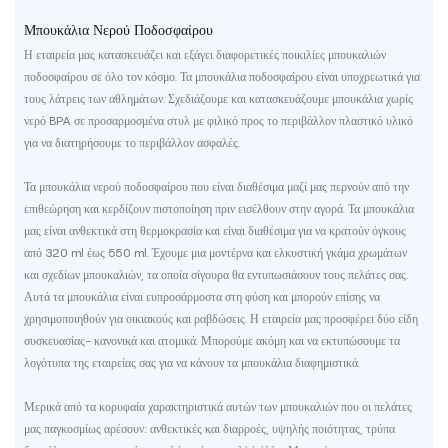
Μπουκάλια Νερού Ποδοσφαίρου
Η εταιρεία μας κατασκευάζει και εξάγει διαφορετικές ποικιλίες μπουκαλιών
ποδοσφαίρου σε όλο τον κόσμο. Τα μπουκάλια ποδοσφαίρου είναι υποχρεωτικά για
τους λάτρεις των αθλημάτων. Σχεδιάζουμε και κατασκευάζουμε μπουκάλια χωρίς
νερό BPA σε προσαρμοσμένα στυλ με φιλικό προς το περιβάλλον πλαστικό υλικό
για να διατηρήσουμε το περιβάλλον ασφαλές.
Τα μπουκάλια νερού ποδοσφαίρου που είναι διαθέσιμα μαζί μας περνούν από την
επιθεώρηση και κερδίζουν πιστοποίηση πριν εισέλθουν στην αγορά. Τα μπουκάλια
μας είναι ανθεκτικά στη θερμοκρασία και είναι διαθέσιμα για να κρατούν όγκους
από 320 ml έως 550 ml. Έχουμε μια μοντέρνα και ελκυστική γκάμα χρωμάτων
και σχεδίων μπουκαλιών, τα οποία σίγουρα θα εντυπωσιάσουν τους πελάτες σας.
Αυτά τα μπουκάλια είναι ευπροσάρμοστα στη φύση και μπορούν επίσης να
χρησιμοποιηθούν για οικιακούς και ραβδώσεις. Η εταιρεία μας προσφέρει δύο είδη
συσκευασίας- κανονικά και ατομικά. Μπορούμε ακόμη και να εκτυπώσουμε τα
λογότυπα της εταιρείας σας για να κάνουν τα μπουκάλια διαφημιστικά.
Μερικά από τα κορυφαία χαρακτηριστικά αυτών των μπουκαλιών που οι πελάτες
μας παγκοσμίως αρέσουν: ανθεκτικές και διαρροές, υψηλής ποιότητας, τρύπα