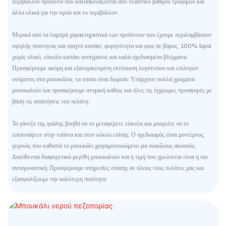
περιβάλλον προϊόντα που κατασκευάζονται από πλαστικό βαθμού τροφίμων και
άλλα υλικά για την υγεία και το περιβάλλον.
Μερικά από τα λαμπρά χαρακτηριστικά των προϊόντων που έχουμε περιλαμβάνουν
υψηλής ποιότητας και σφιχτό καπάκι, φορητότητα και φως σε βάρος, 100% bpa
χωρίς υλικό, εύκολο καπάκι ανοίγματος και καλά σχεδιασμένα βλέμματα.
Προσφέρουμε ακόμη και εξατομικευμένη εκτύπωση λογότυπων και επιλογών
ονόματος στα μπουκάλια, τα οποία είναι δωρεάν. Υπάρχουν πολλά χρώματα
μπουκαλιών και προσφέρουμε ατομική καθώς και όλες τις έγχρωμες προσφορές με
βάση τις απαιτήσεις του πελάτη.
Το γάντζο της φιάλης βοηθά να το μεταφέρετε εύκολα και μπορείτε να το
επισυνάψετε στην τσάντα και στον κύκλο επίσης. Ο σχεδιασμός είναι μοντέρνος,
γεγονός που καθιστά το μπουκάλι χρησιμοποιούμενο για ποικίλους σκοπούς.
Διατίθενται διαφορετικά μεγέθη μπουκαλιών και η τιμή που χρεώνεται είναι η πιο
ανταγωνιστική. Προσφέρουμε υπηρεσίες στάσης σε όλους τους πελάτες μας και
εξασφαλίζουμε την καλύτερη ποιότητα