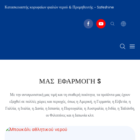
Κατασκευαστής κορυφαίων φιαλών νερού & Προμηθευτής - Safeshine
ΜΑΣ
ΕΦΑΡΜΟΓΉ
S
Με την ανταγωνιστική μας τιμή και τη σταθερή ποιότητα, τα προϊόντα μας έχουν
εξαχθεί σε πολλές χώρες και περιοχές, όπως η Αμερική, η Γερμανία, η Ελβετία, η
Γαλλία, η Ιταλία, η Δανία, η Ισπανία, η Πορτογαλία, η Αυστραλία, η Ινδία, η Ταϊλάνδη,
οι Φιλιππίνες και η Ιαπωνία κλπ.