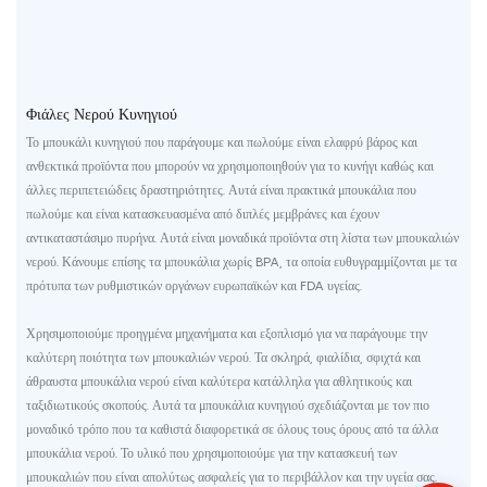
Φιάλες Νερού Κυνηγιού
Το μπουκάλι κυνηγιού που παράγουμε και πωλούμε είναι ελαφρύ βάρος και
ανθεκτικά προϊόντα που μπορούν να χρησιμοποιηθούν για το κυνήγι καθώς και
άλλες περιπετειώδεις δραστηριότητες. Αυτά είναι πρακτικά μπουκάλια που
πωλούμε και είναι κατασκευασμένα από διπλές μεμβράνες και έχουν
αντικαταστάσιμο πυρήνα. Αυτά είναι μοναδικά προϊόντα στη λίστα των μπουκαλιών
νερού. Κάνουμε επίσης τα μπουκάλια χωρίς BPA, τα οποία ευθυγραμμίζονται με τα
πρότυπα των ρυθμιστικών οργάνων ευρωπαϊκών και FDA υγείας.
Χρησιμοποιούμε προηγμένα μηχανήματα και εξοπλισμό για να παράγουμε την
καλύτερη ποιότητα των μπουκαλιών νερού. Τα σκληρά, φιαλίδια, σφιχτά και
άθραυστα μπουκάλια νερού είναι καλύτερα κατάλληλα για αθλητικούς και
ταξιδιωτικούς σκοπούς. Αυτά τα μπουκάλια κυνηγιού σχεδιάζονται με τον πιο
μοναδικό τρόπο που τα καθιστά διαφορετικά σε όλους τους όρους από τα άλλα
μπουκάλια νερού. Το υλικό που χρησιμοποιούμε για την κατασκευή των
μπουκαλιών που είναι απολύτως ασφαλείς για το περιβάλλον και την υγεία σας.