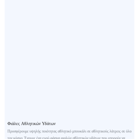
Φιάλες Αθλητικών Υδάτων
Προσφέρουμε υψηλής ποιότητας αθλητικό μπουκάλι σε αθλητικούς λάτρεις σε όλο
τον κόσμο. Έχουμε ένα ευρύ φάσμα φιαλών αθλητικών υδάτων που μπορούν να