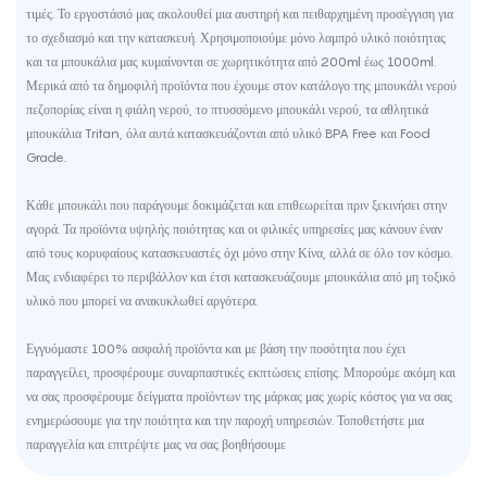
τιμές. Το εργοστάσιό μας ακολουθεί μια αυστηρή και πειθαρχημένη προσέγγιση για
το σχεδιασμό και την κατασκευή. Χρησιμοποιούμε μόνο λαμπρό υλικό ποιότητας
και τα μπουκάλια μας κυμαίνονται σε χωρητικότητα από 200ml έως 1000ml.
Μερικά από τα δημοφιλή προϊόντα που έχουμε στον κατάλογο της μπουκάλι νερού
πεζοπορίας είναι η φιάλη νερού, το πτυσσόμενο μπουκάλι νερού, τα αθλητικά
μπουκάλια Tritan, όλα αυτά κατασκευάζονται από υλικό BPA Free και Food
Grade.
Κάθε μπουκάλι που παράγουμε δοκιμάζεται και επιθεωρείται πριν ξεκινήσει στην
αγορά. Τα προϊόντα υψηλής ποιότητας και οι φιλικές υπηρεσίες μας κάνουν έναν
από τους κορυφαίους κατασκευαστές όχι μόνο στην Κίνα, αλλά σε όλο τον κόσμο.
Μας ενδιαφέρει το περιβάλλον και έτσι κατασκευάζουμε μπουκάλια από μη τοξικό
υλικό που μπορεί να ανακυκλωθεί αργότερα.
Εγγυόμαστε 100% ασφαλή προϊόντα και με βάση την ποσότητα που έχει
παραγγείλει, προσφέρουμε συναρπαστικές εκπτώσεις επίσης. Μπορούμε ακόμη και
να σας προσφέρουμε δείγματα προϊόντων της μάρκας μας χωρίς κόστος για να σας
ενημερώσουμε για την ποιότητα και την παροχή υπηρεσιών. Τοποθετήστε μια
παραγγελία και επιτρέψτε μας να σας βοηθήσουμε