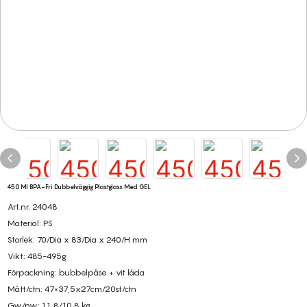
450 Ml BPA-Fri Dubbelväggig Plastglass Med GEL
Art.nr. 24048
Material: PS
Storlek: 70/Dia x 83/Dia x 240/H mm
Vikt: 485-495g
Förpackning: bubbelpåse + vit låda
Mått/ctn: 47×37,5x27cm/20st/ctn
Gw/nw: 11,8/10,8 kg