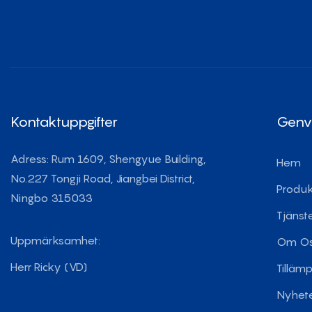
Kontaktuppgifter
Genv
Adress: Rum 1609, Shengyue Building,
Hem
No.227 Tongji Road, Jiangbei District,
Produk
Ningbo 315033
Tjänst
Uppmärksamhet:
Om O
Herr Ricky (VD)
Tilläm
Nyhet