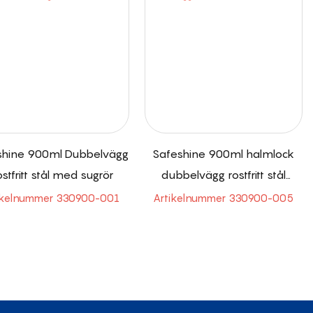
shine 900ml Dubbelvägg
Safeshine 900ml halmlock
rostfritt stål med sugrör
dubbelvägg rostfritt stål
kaffetumlare
ikelnummer 330900-001
Artikelnummer 330900-005