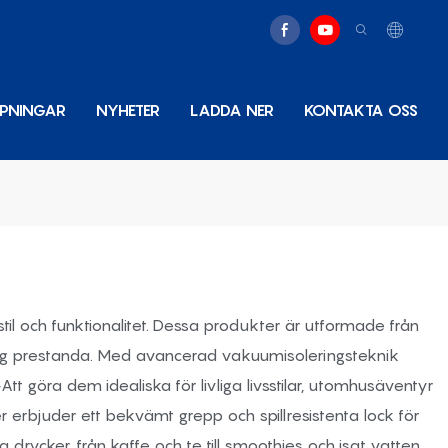
MPNINGAR
NYHETER
LADDA NER
KONTAKTA OSS
til och funktionalitet. Dessa produkter är utformade från
ngvarig prestanda. Med avancerad vakuumisoleringsteknik
tt göra dem idealiska för livliga livsstilar, utomhusäventyr
erbjuder ett bekvämt grepp och spillresistenta lock för
drycker, från kaffe och te till smoothies och isat vatten,