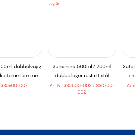
600ml dubbelvägg
Safeshine 500ml / 700ml
Safe
ål kaffetumlare med
dubbellager rostfritt stål
i 
kjutlock
kaffekopp med sugrör
r 330600-007
Art Nr 330500-002 / 330700-
Art
002