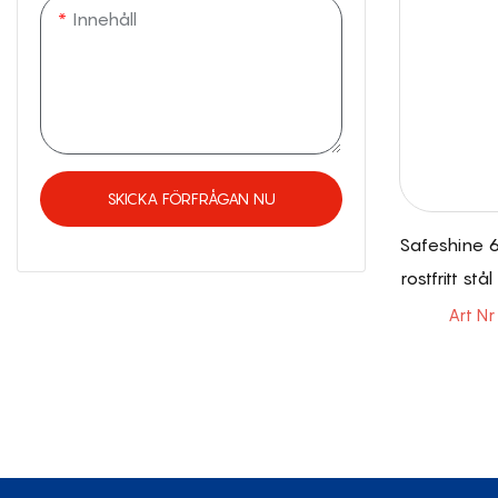
Innehåll
SKICKA FÖRFRÅGAN NU
Safeshine 
rostfritt st
s
Art N