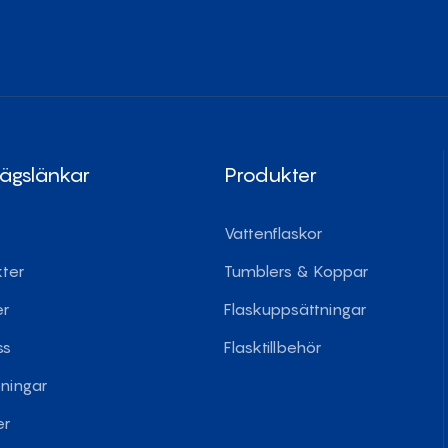
ägslänkar
Produkter
Vattenflaskor
ter
Tumblers & Koppar
er
Flaskuppsättningar
ss
Flasktillbehör
pningar
er