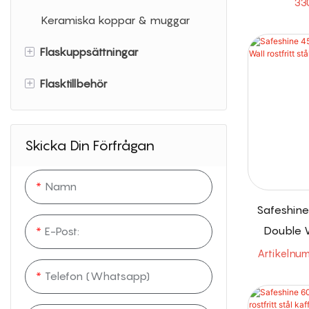
33
Keramiska koppar & muggar
+
Flaskuppsättningar
+
Flasktillbehör
Flaskresor
Flaskgåva
Vattenflaskhak
Skicka Din Förfrågan
Vattenflaskpåsar
Namn
Safeshine
Double Wa
E-Post:
kaf
Artikelnu
Telefon (whatsapp)