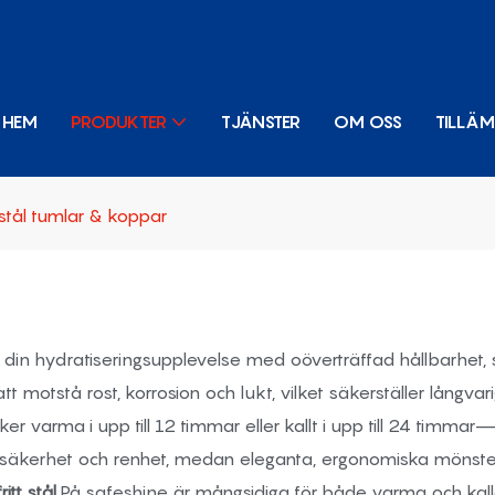
HEM
PRODUKTER
TJÄNSTER
OM OSS
TILLÄ
t stål tumlar & koppar
 din hydratiseringsupplevelse med oöverträffad hållbarhet, s
r att motstå rost, korrosion och lukt, vilket säkerställer lå
varma i upp till 12 timmar eller kallt i upp till 24 timmar—A
r säkerhet och renhet, medan eleganta, ergonomiska mönster 
itt stål
På safeshine är mångsidiga för både varma och kalla 