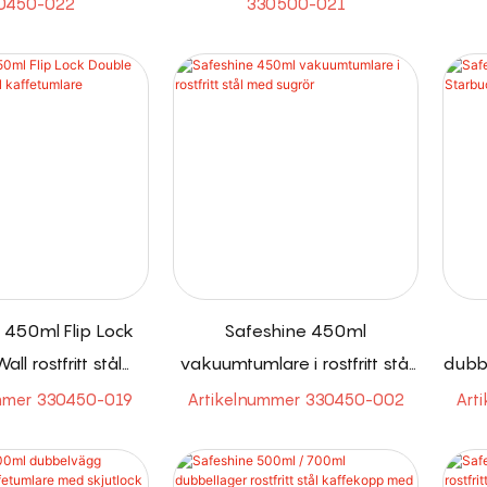
0450-022
330500-021
ärmgrepp
 450ml Flip Lock
Safeshine 450ml
ll rostfritt stål
vakuumtumlare i rostfritt stål
dubbe
fetumlare
med sugrör
mmer 330450-019
Artikelnummer 330450-002
Art