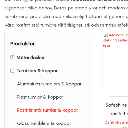
tillgodoser olika behov. Deras polerade ytor och modern 
kombinerar praktiska med miljövänlig hållbarhet genom att
våra rostfritt stål tumlare tillförlitlighet, stil och termisk effek
Produkter
+
Vattenflaskor
-
Tumblers & koppar
Aluminiumvattenflaskor
Plastvattenflaskor
Aluminium tumblers & koppar
Protein shaker flaskor
Plast tumlar & koppar
Safeshine
Rostfritt stål vattenflaskor
Rostfritt stål tumlar & koppar
rostfritt
isolerad k
Artikelnum
Glasvattenflaskor
Glass Tumblers & koppar