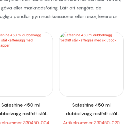
gåva eller marknadsföring. Lätt att rengöra, de
iga pendlar, gymnastiksessioner eller resor, levererar
Safeshine 450 ml
Safeshine 450 ml
bbelvägg rostfritt stål
dubbelvägg rostfritt stål
emugg med insatspapper
kaffeglas med skjutlock
ikelnummer 330450-004
Artikelnummer 330450-020