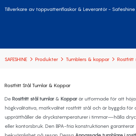
Tillverkare av toppvattenflaskor & Leverantör - Safeshine
SAFESHINE
Produkter
Tumblers & koppar
Rostfrit
Rostfritt Stål Tumlar & Koppar
De
Rostfritt stål tumlar
&
Koppar
är utformade för att höja
högkvalitativa, matkvalitet rostfritt stål och är byggda fö
upprätthåller de dryckstemperaturer i timmar—hålla drycker 
eller kontorsbruk. Den BPA-fria konstruktionen garantera
bekvämlighet på resan. Dessa
Anpassade tumblare i rostfr