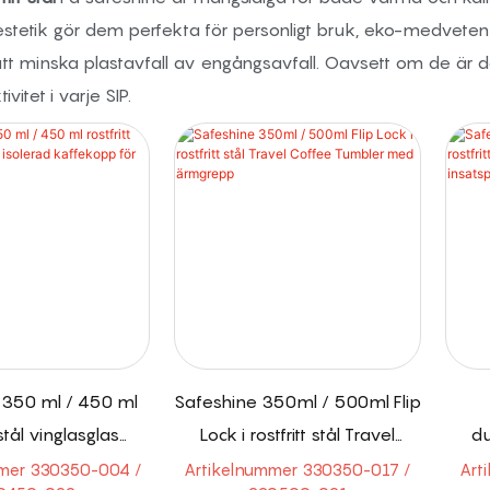
estetik gör dem perfekta för personligt bruk, eko-medveten 
 minska plastavfall av engångsavfall. Oavsett om de är dagl
tivitet i varje SIP.
 350 ml / 450 ml
Safeshine 350ml / 500ml Flip
 stål vinglasglas
Lock i rostfritt stål Travel
du
affekopp för resa
Coffee Tumbler med
kaff
mer 330350-004 /
Artikelnummer 330350-017 /
Art