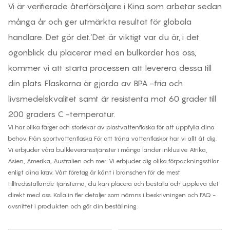
Vi är verifierade återförsäljare i Kina som arbetar sedan
många år och ger utmärkta resultat för globala
handlare. Det gör det.’Det är viktigt var du är, i det
ögonblick du placerar med en bulkorder hos oss,
kommer vi att starta processen att leverera dessa till
din plats. Flaskorna är gjorda av BPA -fria och
livsmedelskvalitet samt är resistenta mot 60 grader till
200 graders C -temperatur.
Vi har olika färger och storlekar av plastvattenflaska för att uppfylla dina
behov. Från
sportvattenflaska
För att träna vattenflaskor har vi allt åt dig.
Vi erbjuder våra bulkleveransstjänster i många länder inklusive Afrika,
Asien, Amerika, Australien och mer. Vi erbjuder dig olika förpackningsstilar
enligt dina krav. Vårt företag är känt i branschen för de mest
tillfredsställande tjänsterna, du kan placera och beställa och uppleva det
direkt med oss. Kolla in fler detaljer som nämns i beskrivningen och FAQ -
avsnittet i produkten och gör din beställning.