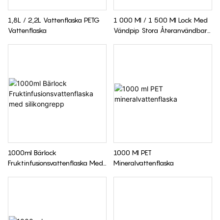
1,8L / 2,2L Vattenflaska PETG
1 000 Ml / 1 500 Ml Lock Med
Vattenflaska
Vändpip Stora Återanvändbara
Vattenflaskor
1000ml Bärlock
1000 Ml PET
Fruktinfusionsvattenflaska Med
Mineralvattenflaska
Silikongrepp