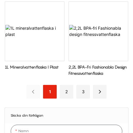
1L Mineralvattenflaska I Plast
2,2L BPA-Fri Fashionabla Design
Fitnessvattenflaska
1
2
3
Skicka din förfrågan
Namn