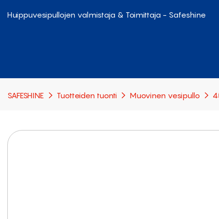
Huippuvesipullojen valmistaja & Toimittaja - Safeshine
SAFESHINE
Tuotteiden tuonti
Muovinen vesipullo
4