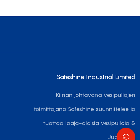
Uudelleenkäytettävät Vesipullot
Safeshine Industrial Limited
Kiinan johtavana vesipullojen
toimittajana Safeshine suunnittelee ja
tuottaa laaja-alaisia ​​vesipulloja &
Juomares.