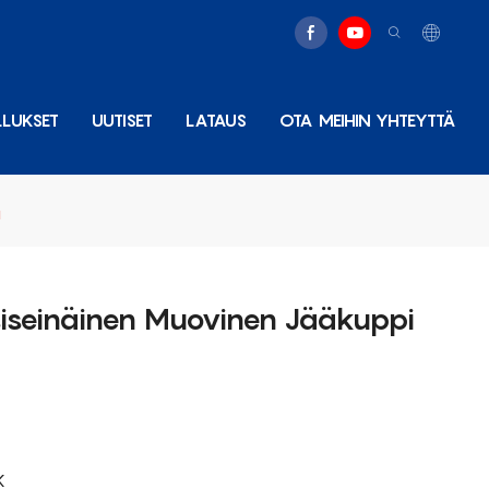
LLUKSET
UUTISET
LATAUS
OTA MEIHIN YHTEYTTÄ
ä
seinäinen Muovinen Jääkuppi
K