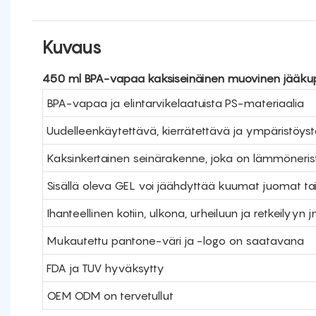
Kuvaus
450 ml BPA-vapaa kaksiseinäinen muovinen jääkupp
BPA-vapaa ja elintarvikelaatuista PS-materiaalia
Uudelleenkäytettävä, kierrätettävä ja ympäristöyst
Kaksinkertainen seinärakenne, joka on lämmöneris
Sisällä oleva GEL voi jäähdyttää kuumat juomat tai
Ihanteellinen kotiin, ulkona, urheiluun ja retkeilyyn j
Mukautettu pantone-väri ja -logo on saatavana
FDA ja TUV hyväksytty
OEM ODM on tervetullut