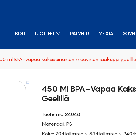
KOTI
TUOTTEET
PALVELU
MEISTÄ
SOVE
50 ml BPA-vapaa kaksiseinäinen muovinen jääkuppi geelill
450 Ml BPA-Vapaa Kaksi
Geelillä
Tuote nro 24048
Materiaali: PS
Koko: 70/Halkaisija x 83/Halkaisija x 240/