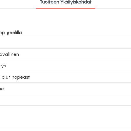
Tuotteen Yksityiskohdat
i geelillä
ävällinen
tys
 olut nopeasti
ne