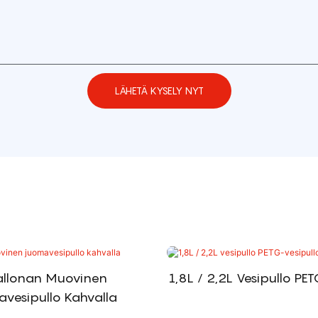
LÄHETÄ KYSELY NYT
allonan Muovinen
1,8L / 2,2L Vesipullo PE
vesipullo Kahvalla