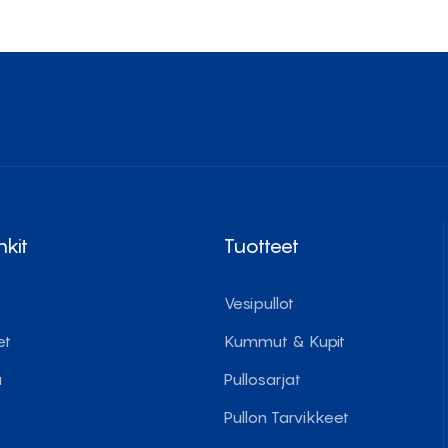
nkit
Tuotteet
Vesipullot
et
Kummut & Kupit
u
Pullosarjat
Pullon Tarvikkeet