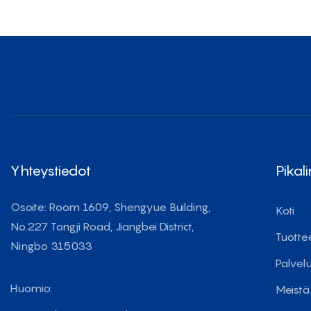
Yhteystiedot
Pikali
Osoite: Room 1609, Shengyue Building,
Koti
No.227 Tongji Road, Jiangbei District,
Tuotte
Ningbo 315033
Palvel
Huomio:
Meistä