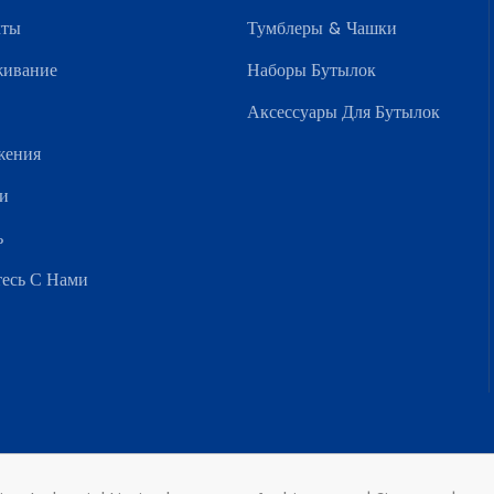
кты
Тумблеры & Чашки
живание
Наборы Бутылок
Аксессуары Для Бутылок
жения
и
ь
есь С Нами