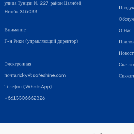
улица Тунцзи № 227, район Цзянбэй,
Проду
Нинбо 315033
Обслу
Внимание:
О Нас
Г-н Рики (управляющий директор)
Прило
Новост
Электронная
Скачат
почта:
ricky@safeshine.com
Свяжит
Телефон (WhatsApp):
+8613306662326