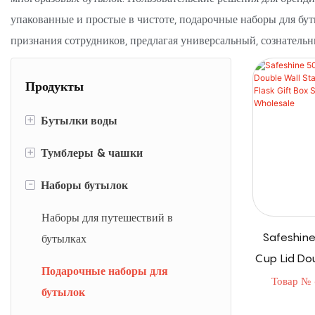
упакованные и простые в чистоте, подарочные наборы для бут
признания сотрудников, предлагая универсальный, сознател
Продукты
+
Бутылки воды
+
Тумблеры & чашки
Алюминиевые бутылки с водой
-
Наборы бутылок
Пластиковые бутылки с водой
Алюминиевые тумблеры &
чашки
Бутылки белкового шейкера
Наборы для путешествий в
Safeshine
Пластиковые тумблеры & чашки
бутылках
Бутылки для воды из
Cup Lid Dou
нержавеющей стали
Тумблеры из нержавеющей стали
Подарочные наборы для
steel Vacu
Товар №
& чашки
бутылок
Set Hig
Стеклянные бутылки с водой