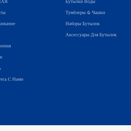
НАЯ
Бутылки Воды
кты
Тумблеры & Чашки
живание
Наборы Бутылок
Аксессуары Для Бутылок
жения
и
ь
есь С Нами