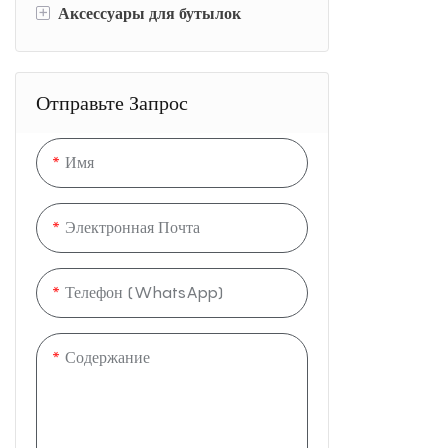
W
+
Аксессуары для бутылок
Стеклянные тумблеры & чашки
Керамические чашки & кружки
Вода бутылка соломинки
Отправьте Запрос
Мешочки для бутылки с водой
Имя
Электронная Почта
Телефон (WhatsApp)
Содержание