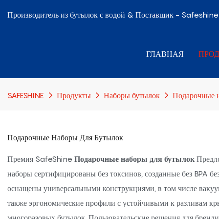
Производитель из бутылок с водой & Поставщик - Safeshine
ГЛАВНАЯ
ПРО
SAFESHINE
Продукты
Наборы бутылок
Подарочные н
Подарочные Наборы Для Бутылок
Премия SafeShine
Подарочные наборы для бутылок
Предло
наборы сертифицированы без токсинов, созданные без BPA без
оснащены универсальными конструкциями, в том числе вакуум
также эргономические профили с устойчивыми к разливам кры
многоразовых бутылок. Пользовательские решения для бренд