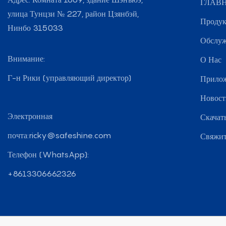
ГЛАВ
улица Тунцзи № 227, район Цзянбэй,
Проду
Нинбо 315033
Обслу
Внимание:
О Нас
Г-н Рики (управляющий директор)
Прило
Новост
Электронная
Скачат
почта:
ricky@safeshine.com
Свяжит
Телефон (WhatsApp):
+8613306662326