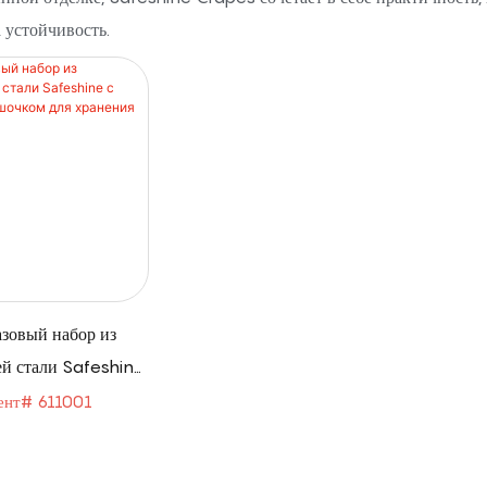
 устойчивость.
зовый набор из
й стали Safeshine
ным мешочком для
ент# 611001
ранения