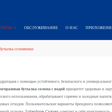
ДУКТЫ
ОБСЛУЖИВАНИЕ
О НАС
ПРИЛОЖЕНИ
бутылка соломинки
дратация с помощью устойчивого, безопасного и универсальног
огоразовая бутылка солома с водой
приоритет здоровью и окр
еского использования, обрабатывают горячие и холодные напитк
ковых отходов. Пользовательские варианты брендинга позволяю
еменной отделке, Safeshine Crapes сочетает в себе практичность