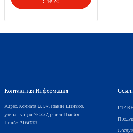
СЕЙЧАС
Контактная Информация
Ссылк
Адрес: Комната 1609, здание Шэнъюэ,
ГЛАВ
улица Тунцзи № 227, район Цзянбэй,
Проду
Нинбо 315033
Обслу