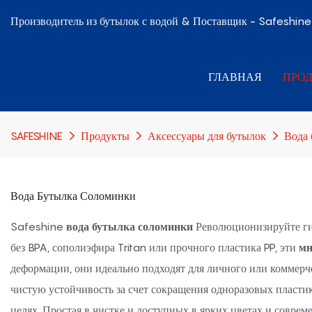
Производитель из бутылок с водой & Поставщик - Safeshine
ГЛАВНАЯ
ПРО
SAFESHINE
Продукты
Аксессуары для бутылок
Вода 
Вода Бутылка Соломинки
Safeshine
вода бутылка соломинки
Революционизируйте ги
без BPA, сополиэфира Tritan или прочного пластика PP, эти
мн
деформации, они идеально подходят для личного или коммерч
чистую устойчивость за счет сокращения одноразовых пласти
целях. Простая в чистке и доступных в ярких цветах и ​​совр