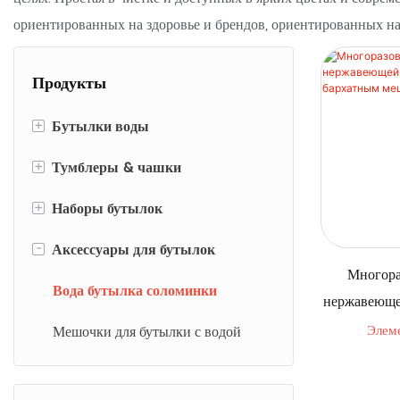
ориентированных на здоровье и брендов, ориентированных на
Продукты
+
Бутылки воды
+
Тумблеры & чашки
Алюминиевые бутылки с водой
+
Наборы бутылок
Пластиковые бутылки с водой
Алюминиевые тумблеры &
чашки
-
Аксессуары для бутылок
Бутылки белкового шейкера
Наборы для путешествий в
Многора
Пластиковые тумблеры & чашки
бутылках
Бутылки для воды из
Вода бутылка соломинки
нержавеюще
нержавеющей стали
Тумблеры из нержавеющей стали
Подарочные наборы для бутылок
с бархат
Элем
Мешочки для бутылки с водой
& чашки
х
Стеклянные бутылки с водой
Стеклянные тумблеры & чашки