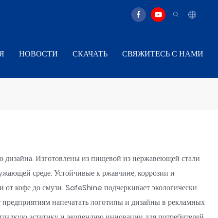
Я
НОВОСТИ
СКАЧАТЬ
СВЯЖИТЕСЬ С НАМИ
о дизайна. Изготовлены из пищевой из нержавеющей стали
ужающей среде. Устойчивые к ржавчине, коррозии и
и от кофе до смузи. SafeShine подчеркивает экологически
т предприятиям напечатать логотипы и дизайны в рекламных
, гладкую эстетику и экопендию инновации для потребителей,