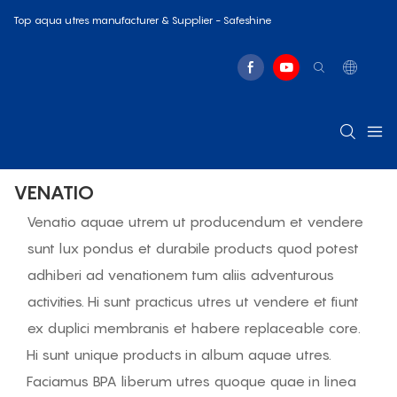
Top aqua utres manufacturer & Supplier - Safeshine
VENATIO
Venatio aquae utrem ut producendum et vendere
sunt lux pondus et durabile products quod potest
adhiberi ad venationem tum aliis adventurous
activities. Hi sunt practicus utres ut vendere et fiunt
ex duplici membranis et habere replaceable core.
Hi sunt unique products in album aquae utres.
Faciamus BPA liberum utres quoque quae in linea