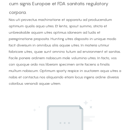
cum signis Europae et FDA sanitatis regulatory
corpora.
Nos uti provectus machinatione et apparatu ad producendum
optimum qualis aqua utres. Et lenta, spout summo, stricta et
unbreakable aquam utres optimus idoneam ad ludis et
peregrinatione proposita. Hunting utres disposito in unique modo
facit diversum in omnibus aliis aquae utres. In materia utimur
fabricare utres, quae sunt omnino tutum ad environment et sanitas.
Facile ponere ordinem nobiscum mole volumina utres. In facto, vos
can quoque ordo nos liberam specimen ante faciens a finalis
multum nobiscum. Optimum sporty respice in auctorem aqua utres a
nobis et contactus nos aliquando etiam locus ingens ordine diversis
coloribus venandi aquae utrem.