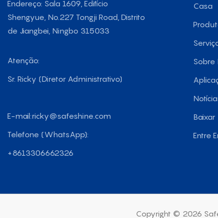
Endereço: Sala 1609, Edifício
Casa
Shengyue, No.227 Tongji Road, Distrito
Produ
de Jiangbei, Ningbo 315033
Serviç
Atenção:
Sobre
Sr. Ricky (Diretor Administrativo)
Aplica
Notícia
E-mail:
ricky@safeshine.com
Baixar
Telefone (WhatsApp):
Entre 
+8613306662326
Copyright © 2026 Safe