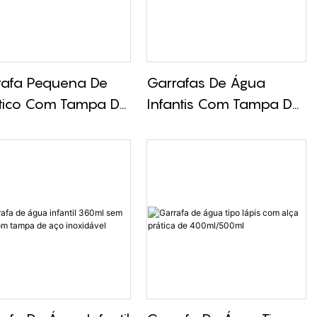
rafa Pequena De
Garrafas De Água
stico Com Tampa De
Infantis Com Tampa De
Inoxidável E Alça
Canudo De 300ml
ica De 280 Ml