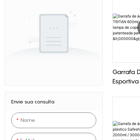
Garrafa 
Esportiva
TRITAN 6
Sem BPA
Envie sua consulta
De Copo 
Patentead
Nome
<000000>