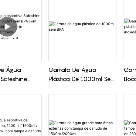
De Água
Garrafa De Água
Gar
 Safeshine
Plástica De 1000ml Sem
Boca
00ml / 850ml
BPA
De 
 Com Tampa
De A
De Transporte
Tran
a Para Fitness
 Ao Ar Livre