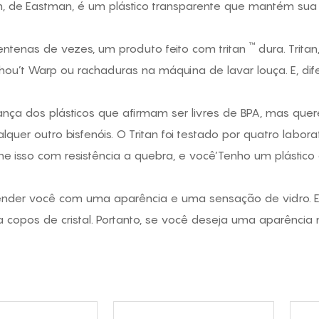
an, de Eastman, é um plástico transparente que mantém sua 
™
centenas de vezes, um produto feito com tritan
dura. Trita
nhou’t Warp ou rachaduras na máquina de lavar louça. E, dif
ça dos plásticos que afirmam ser livres de BPA, mas quer
alquer outro bisfenóis. O Tritan foi testado por quatro labo
e isso com resistência a quebra, e você’Tenho um plástico d
rpreender você com uma aparência e uma sensação de vidro. 
copos de cristal. Portanto, se você deseja uma aparência