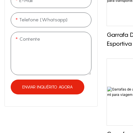
E-Mail
Telefone (Whatsapp)
Garrafa 
Contente
Esportiva
Safeshine
1500ml /
3000ml,
Canudo 
ENVIAR INQUÉRITO AGORA
Transport