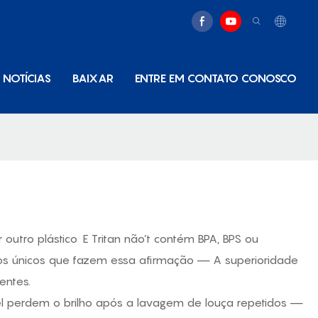
NOTÍCIAS
BAIXAR
ENTRE EM CONTATO CONOSCO
 outro plástico
E Tritan não’t contém BPA, BPS ou
o’t os únicos que fazem essa afirmação — A superioridade
entes.
ável perdem o brilho após a lavagem de louça repetidos —