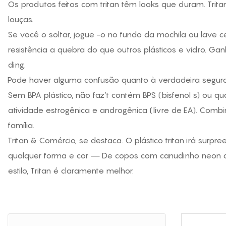
Os produtos feitos com tritan têm looks que duram. Trit
louças.
Se você o soltar, jogue -o no fundo da mochila ou lave 
resistência a quebra do que outros plásticos e vidro. Ga
ding.
Pode haver alguma confusão quanto à verdadeira seguran
Sem BPA
plástico, não faz’t contém BPS (bisfenol s) ou qu
atividade estrogênica e androgênica (livre de EA). Combin
família.
Tritan & Comércio; se destaca. O plástico tritan irá su
qualquer forma e cor — De copos com canudinho neon a 
estilo, Tritan é claramente melhor.