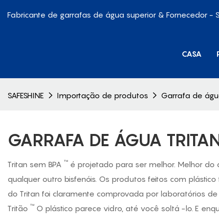
Fabricante de garrafas de água superior & Fornecedor - 
CASA
SAFESHINE
Importação de produtos
Garrafa de água
GARRAFA DE ÁGUA TRITA
™
Tritan sem BPA
é projetado para ser melhor. Melhor do 
qualquer outro bisfenóis. Os produtos feitos com plástico
do Tritan foi claramente comprovada por laboratórios de
™
Tritão
O plástico parece vidro, até você soltá -lo. E e