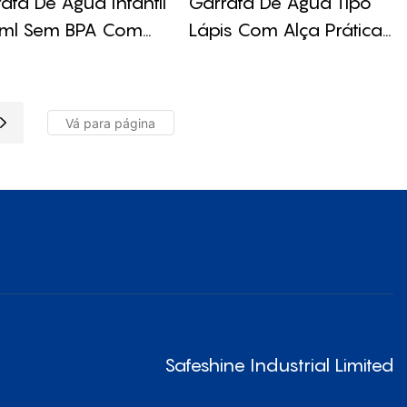
afa De Água Infantil
Garrafa De Água Tipo
ml Sem BPA Com
Lápis Com Alça Prática
pa De Aço
De 400ml/500ml
idável
Safeshine Industrial Limited