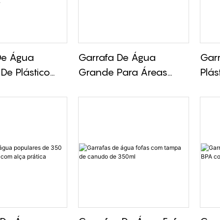
De Água
Garrafa De Água
Gar
 De Plástico
Grande Para Áreas
Plá
, 1200ml /
Externas Com Tampa
Aço 
 2000ml /
De Canudo De
Prát
 Com Tampa E
1500ml/2000ml
Para
e.