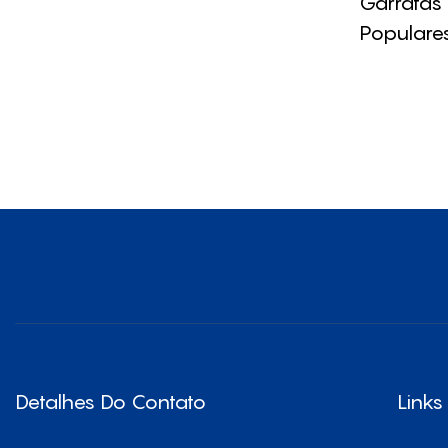
Garrafas
Populare
Para Via
Prática
Detalhes Do Contato
Links