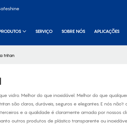
Safeshine
PRODUTOS
SERVIÇO
SOBRE NÓS
APLICAÇÕES
 tritan
N
que vidro. Melhor do que inoxidável. Melhor do que qualquer
 tritan são claros, duráveis, seguros e elegantes. E nós nã
 terceiros e a qualidade é claramente amada por nossos cli
nquanto outros produtos de plástico transparente ou inoxid