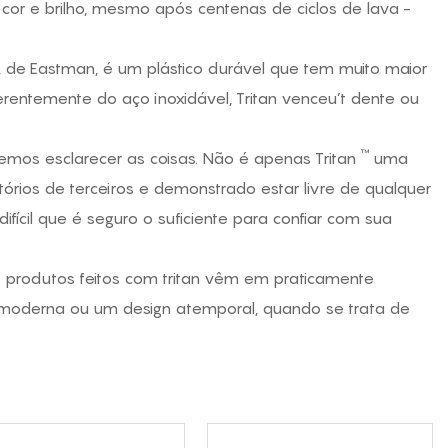
cor e brilho, mesmo após centenas de ciclos de lava -
n, de Eastman, é um plástico durável que tem muito maior
erentemente do aço inoxidável, Tritan venceu’t dente ou
™
emos esclarecer as coisas. Não é apenas Tritan
uma
ratórios de terceiros e demonstrado estar livre de qualquer
ifícil que é seguro o suficiente para confiar com sua
E produtos feitos com tritan vêm em praticamente
 moderna ou um design atemporal, quando se trata de