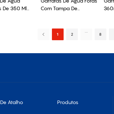
 De Água
Garrafas De Água Fofas
Garr
s De 350 Ml
Com Tampa De
360
gem Com Alça
Canudo De 350ml
Tam
Inox
...
1
2
8
 De Atalho
Produtos