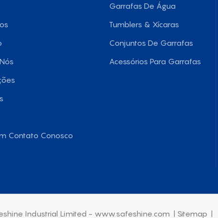
Garrafas De Água
tos
Tumblers & Xícaras
o
Conjuntos De Garrafas
 Nós
Acessórios Para Garrafas
ções
s
Em Contato Conosco
shine Industrial Limited - www.safeshine.com
|
Sitemap
|