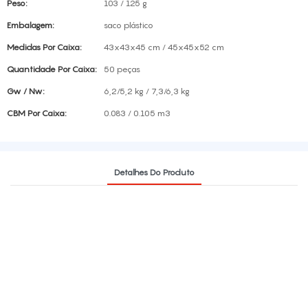
Peso:
103 / 125 g
Embalagem:
saco plástico
Medidas Por Caixa:
43x43x45 cm / 45x45x52 cm
Quantidade Por Caixa:
50 peças
Gw / Nw:
6,2/5,2 kg / 7,3/6,3 kg
CBM Por Caixa:
0.083 / 0.105 m3
Detalhes Do Produto