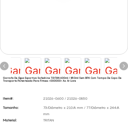
Garrafa De Água Esportiva Safeshine TRITAN 600ml / 850ml Sem BPA Com Tampa De Copo De
Transporte Patenteada Para Fitness <000000> Ao Ar Livre
Item#:
21026-0600 / 21026-0850
Tamanho:
73/Diâmetro x 210/A mm / 77/Diâmetro x 244/A
mm
Material:
TRITAN