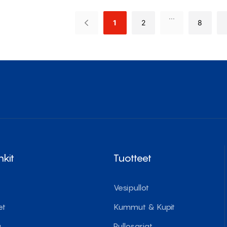
Terä
Kans
...
1
2
8
nkit
Tuotteet
Vesipullot
et
Kummut & Kupit
u
Pullosarjat