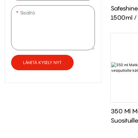
Safeshine
Sisältö
1500ml /
3000ml K
Muovine
Urheiluve
LÄHETÄ KYSELY NYT
350 Ml M
Suosituille
Kätevällä