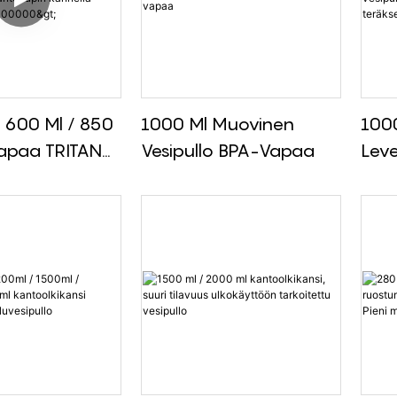
 600 Ml / 850
1000 Ml Muovinen
100
apaa TRITAN
Vesipullo BPA-Vapaa
Leve
esipullo
Jos
ulla
Ruo
in Kannella
Terä
un <000000>
Kans
töön