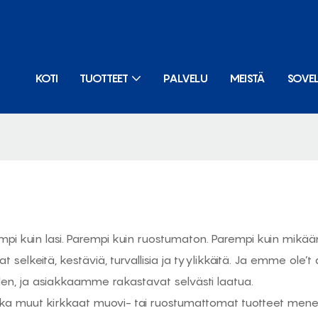
KOTI
TUOTTEET
PALVELU
MEISTÄ
SOVE
mpi kuin lasi. Parempi kuin ruostumaton. Parempi kuin mik
at selkeitä, kestäviä, turvallisia ja tyylikkäitä. Ja emme ole
den, ja asiakkaamme rakastavat selvästi laatua.
kka muut kirkkaat muovi- tai ruostumattomat tuotteet menett