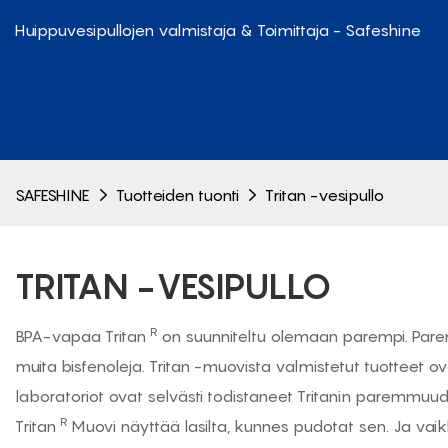
Huippuvesipullojen valmistaja & Toimittaja - Safeshine
SAFESHINE
Tuotteiden tuonti
Tritan -vesipullo
TRITAN -VESIPULLO
R
BPA-vapaa Tritan
on suunniteltu olemaan parempi. Pare
muita bisfenoleja. Tritan -muovista valmistetut tuotteet ov
laboratoriot ovat selvästi todistaneet Tritanin paremmuu
R
Tritan
Muovi näyttää lasilta, kunnes pudotat sen. Ja vai