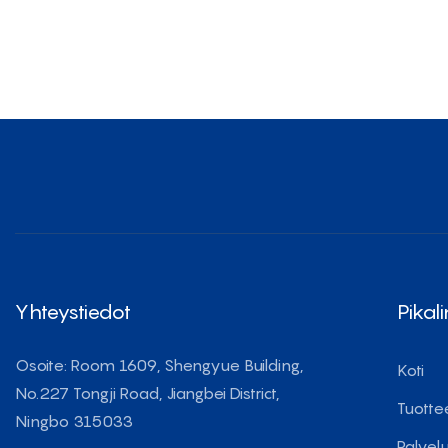
Yhteystiedot
Pikali
Osoite: Room 1609, Shengyue Building,
Koti
No.227 Tongji Road, Jiangbei District,
Tuotte
Ningbo 315033
Palvel