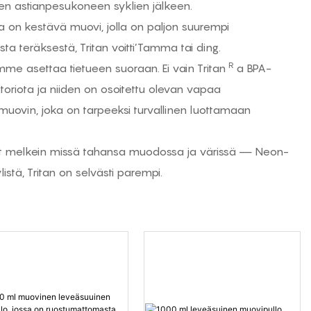
ojen astianpesukoneen syklien jälkeen.
a on kestävä muovi, jolla on paljon suurempi
sta teräksestä, Tritan voitti’Tamma tai ding.
R
mme asettaa tietueen suoraan. Ei vain Tritan
a
BPA-
atoriota ja niiden on osoitettu olevan vapaa
uovin, joka on tarpeeksi turvallinen luottamaan
 ovat melkein missä tahansa muodossa ja värissä — Neon-
istä, Tritan on selvästi parempi.