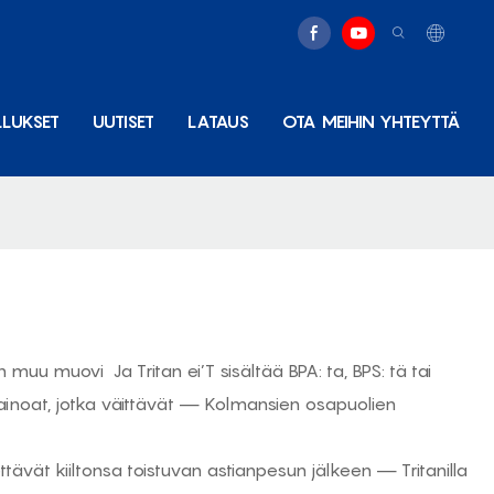
LLUKSET
UUTISET
LATAUS
OTA MEIHIN YHTEYTTÄ
ään muu muovi
Ja Tritan ei’T sisältää BPA: ta, BPS: tä tai
’t ainoat, jotka väittävät — Kolmansien osapuolien
ävät kiiltonsa toistuvan astianpesun jälkeen — Tritanilla