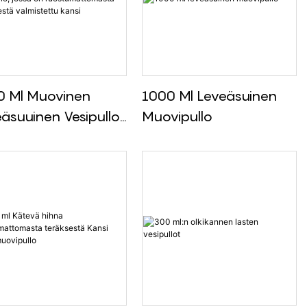
0 Ml Muovinen
1000 Ml Leveäsuinen
äsuuinen Vesipullo,
Muovipullo
sa On
stumattomasta
ksestä Valmistettu
i