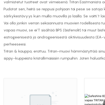
valmistetut tuotteet ovat viimeisenä. Tritan Eastmanista o
Pudotat sen, heitä se reppusi pohjaan tai pese se satoja ke
särkykestävyys kuin muilla muovilla ja lasilla. Se voitti.’t 
Voi olla jonkin verran sekaannusta muovien todellisesta t
vapaa
muovi, se ei’T sisältää BPS (bisfenolit) tai muut b
estrogeenisestä ja androgeenisestä aktiivisuudesta (EA-v
perheeseesi.
Tritan & kauppa; erottuu. Tritan-muovi hämmästyttää sinu
sippy-kuppeista kristallimaisisiin rumpuihin. Joten haluatk