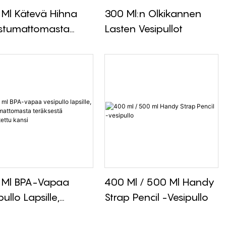
Ml Kätevä Hihna
300 Ml:n Olkikannen
stumattomasta
Lasten Vesipullot
ksestä Kansi Pieni
ipullo
 Ml BPA-Vapaa
400 Ml / 500 Ml Handy
pullo Lapsille,
Strap Pencil -vesipullo
stumattomasta