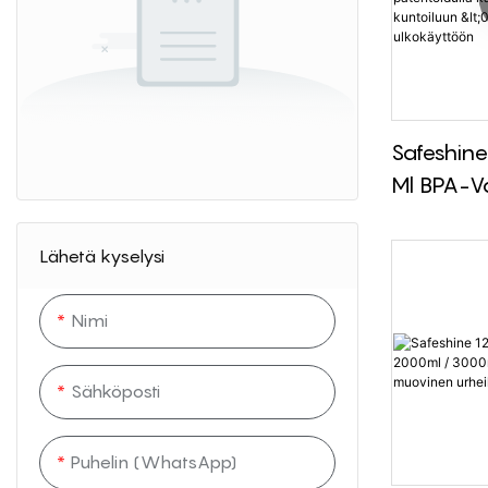
Safeshine
Ml BPA-V
Sports -v
Patentoid
Lähetä kyselysi
Kantokup
Kuntoilu
Nimi
Ulkokäyt
Sähköposti
Puhelin (WhatsApp)