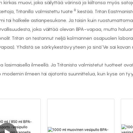
n kirkas muovi, joka säilyttää värinsä ja kiiltonsa myös sat
R
rtoja, Tritanilla valmistettu tuote
kestää. Tritan Eastmanist
loimi tai halkeile astianpesukone. Ja toisin kuin ruostumattoma
urvallisuudesta, joka väittää olevan BPA-vapaa, mutta halua
isfenolit. Tritan on testannut neljä kolmannen osapuolen labor
apaa). Yhdistä se särkykestävyyteen ja sinä’Ve sai kovan m
a lasimaisella ilmeellä. Ja Tritanista valmistetut tuotteet
o modernin ilmeen tai ajatonta suunnittelua, kun kyse on tyyl