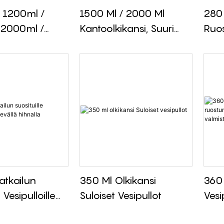
 1200ml /
1500 Ml / 2000 Ml
280 
 2000ml /
Kantoolkikansi, Suuri
Ruo
antoolkikansi
Tilavuus Ulkokäyttöön
Terä
n
Tarkoitettu Vesipullo
Muov
sipullo
atkailun
350 Ml Olkikansi
360
 Vesipulloille
Suloiset Vesipullot
Vesi
 Hihnalla
Ruo