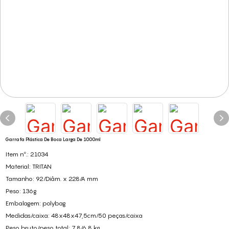
Garrafa Plástica De Boca Larga De 1000ml
Item nº.: 21034
Material: TRITAN
Tamanho: 92/Diâm. x 228/A mm
Peso: 136g
Embalagem: polybag
Medidas/caixa: 48x48x47,5cm/50 peças/caixa
Peso bruto/peso total: 7,8/6,8 kg