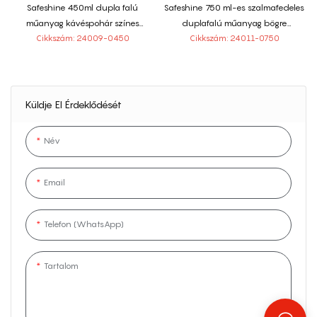
Safeshine 450ml dupla falú
Safeshine 750 ml-es szalmafedeles
műanyag kávéspohár színes
duplafalú műanyag bögre
papírbetéttel
fogantyúval
Cikkszám: 24009-0450
Cikkszám: 24011-0750
Küldje El Érdeklődését
Név
Email
Telefon (WhatsApp)
Tartalom