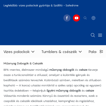
Legfelsõbb vizes palackok gyártója & Szállító - Safeshine
Vizes palackok
Tumblers & csészék
Palackkés
Műanyag Dobogók & Csészék
BPA-mentes, élelmiszer-minőségű
műanyag dobogók
és
csésze
Keverje
össze a funkcionalitást a stílussal, amelyet a különféle igények és
beállítások számára terveztek. Különböző színben, méretben és stílusban
kapható – A karcsú utazási mintáktól a széles szájú opciókig az egyszerű
tisztítás érdekében – felajánljuk
Egyéni műanyag dobogók
és
csésze
Választás mindenki számára. Könnyű és összetörő és rezisztens, ezek a
csapdák és csészék ideálisak utazáshoz, kempinghez és ingázáshoz,