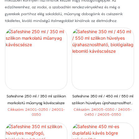
miközben könnyen tisztíthatók kézzel vagy mosogatógéppel. Az
edzőteremhez, az irodai, a szabadtéri rendezvényekhez és még a
gyerekek partihoz elég sokoldalú, műanyag dobogóink és csészeink
tökéletes, kiváló minőségű italmegoldást kínálnak az életmódhoz.
Safeshine 250 ml / 350 ml szilikon
Safeshine 350 ml / 450 ml / 550 ml
markolatú műanyag kávéscsésze
szilikon hüvelyes újrahasznosítható,
biológiailag lebomló kávéscsésze
Cikkszám: 24001-0250 / 24001-
Cikkszám: 24005-0350 / 24005-
0350
0450 / 24005-0550