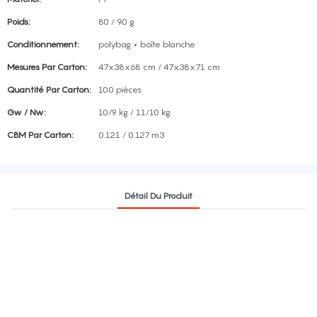
Poids:
80 / 90 g
Conditionnement:
polybag + boîte blanche
Mesures Par Carton:
47x38x68 cm / 47x38x71 cm
Quantité Par Carton:
100 pièces
Gw / Nw:
10/9 kg / 11/10 kg
CBM Par Carton:
0.121 / 0.127 m3
Détail Du Produit