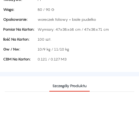
Waga:
80 / 90 G
Opakowanie:
woreczek foliowy + białe pudełko
Pomiar Na Karton:
Wymiary: 47x38x68 cm / 47x38x71 cm
Ilość Na Karton:
100 szt.
Gw / Nw:
10/9 kg / 11/10 kg
CBM Na Karton:
0.121 / 0.127 M3
Szczegóły Produktu