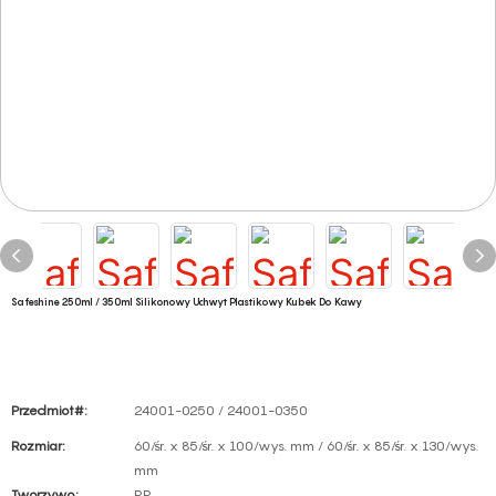
Safeshine 250ml / 350ml Silikonowy Uchwyt Plastikowy Kubek Do Kawy
Przedmiot#:
24001-0250 / 24001-0350
Rozmiar:
60/śr. x 85/śr. x 100/wys. mm / 60/śr. x 85/śr. x 130/wys.
mm
Tworzywo:
PP