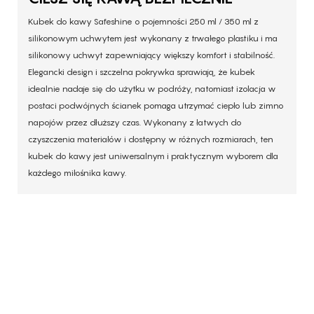
Kubek do kawy Safeshine o pojemności 250 ml / 350 ml z
silikonowym uchwytem jest wykonany z trwałego plastiku i ma
silikonowy uchwyt zapewniający większy komfort i stabilność.
Elegancki design i szczelna pokrywka sprawiają, że kubek
idealnie nadaje się do użytku w podróży, natomiast izolacja w
postaci podwójnych ścianek pomaga utrzymać ciepło lub zimno
napojów przez dłuższy czas. Wykonany z łatwych do
czyszczenia materiałów i dostępny w różnych rozmiarach, ten
kubek do kawy jest uniwersalnym i praktycznym wyborem dla
każdego miłośnika kawy.