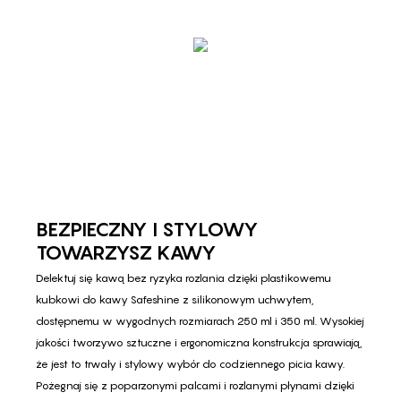
BEZPIECZNY I STYLOWY
TOWARZYSZ KAWY
Delektuj się kawą bez ryzyka rozlania dzięki plastikowemu
kubkowi do kawy Safeshine z silikonowym uchwytem, ​​
dostępnemu w wygodnych rozmiarach 250 ml i 350 ml. Wysokiej
jakości tworzywo sztuczne i ergonomiczna konstrukcja sprawiają,
że jest to trwały i stylowy wybór do codziennego picia kawy.
Pożegnaj się z poparzonymi palcami i rozlanymi płynami dzięki