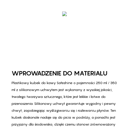
WPROWADZENIE DO MATERIAŁU
Plastikowy kubek do kawy Safeshine o pojemności 250 ml / 350
ml z silikonowym uchwytem jest wykonany z wysokiej jakości,
trwałego tworzywa sztucznego, które jest lekkie i łatwe do
przenoszenia. Silikonowy uchwyt gwarantuje wygodny i pewny
chwyt, zapobiegając wyślizgiwaniu się i rozlewaniu płynów. Ten
kubek doskonale nadaje się do picia w podróży, a ponadto jest
przyjazny dla środowiska, dzięki czemu stanowi zrównoważony