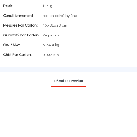
Poids:
184 g
Conditionnement:
sac en polyéthylène
Mesures Par Carton:
45x31x23 cm
Quantité Par Carton:
24 pièces
Gw / Nw:
5.9/4.4 kg
CBM Par Carton:
0.032 m3
Détail Du Produit