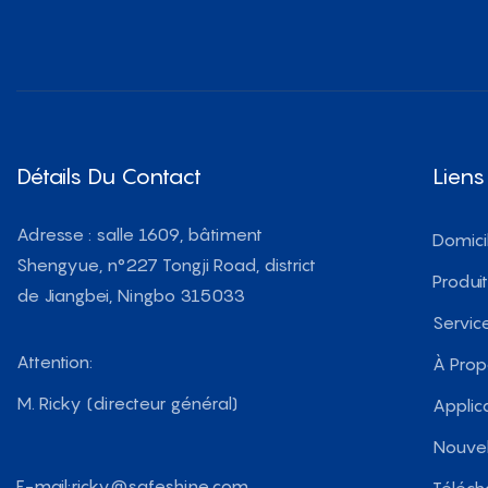
Détails Du Contact
Liens
Adresse : salle 1609, bâtiment
Domici
Shengyue, n°227 Tongji Road, district
Produi
de Jiangbei, Ningbo 315033
Servic
Attention:
À Pro
M. Ricky (directeur général)
Applic
Nouvel
E-mail:
ricky@safeshine.com
Téléch