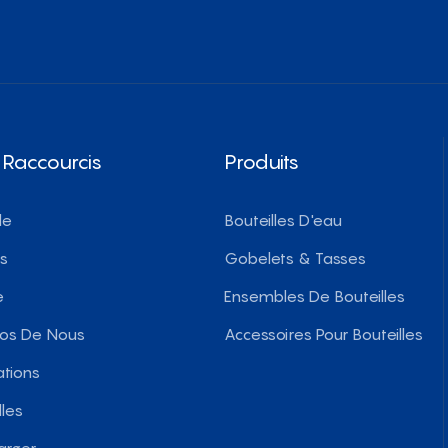
 Raccourcis
Produits
le
Bouteilles D'eau
ts
Gobelets & Tasses
e
Ensembles De Bouteilles
pos De Nous
Accessoires Pour Bouteilles
ations
les
arger