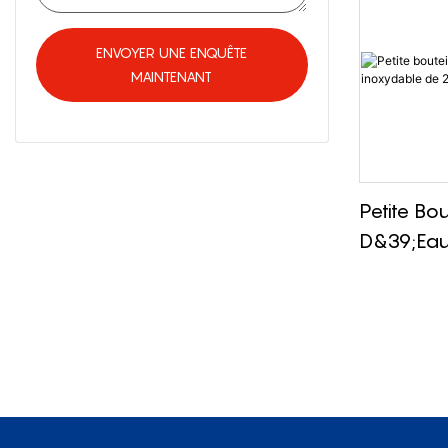
ENVOYER UNE ENQUÊTE
MAINTENANT
Petite Bou
D&39;eau
Inoxydab
Au Design