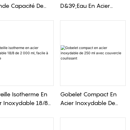
nde Capacité De
D&39;eau En Acier
00 Ml Avec Bouchon
Inoxydable Avec
s
Couvercle De Transport
Et Poignée En Silicone
De 1 200 Ml
eille Isotherme En
Gobelet Compact En
r Inoxydable 18/8
Acier Inoxydable De
 000 Ml, Facile À
250 Ml Avec Couvercle
ndre
Coulissant