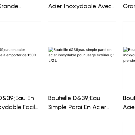
Grande
Acier Inoxydable Avec
Gra
 Avec
Couvercle De Transport
1 0
e Pop-Up De
De 1 000 Ml
À Vi
/2 000 Ml
 D&39;eau En
Bouteille D&39;eau
Bout
xydable Facile
Simple Paroi En Acier
Acie
er De 1500 Ml
Inoxydable Pour Usage
De 2
Extérieur, 1 L/2 L
Pre