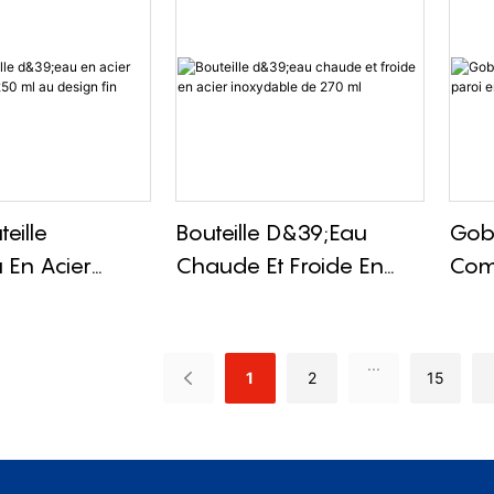
teille
Bouteille D&39;eau
Gobe
 En Acier
Chaude Et Froide En
Com
le De 250 Ml
Acier Inoxydable De
Paro
 Fin
270 Ml
Inox
...
1
2
15