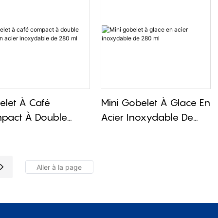
let À Café
Mini Gobelet À Glace En
pact À Double
Acier Inoxydable De
i En Acier
280 Ml
ydable De 280 Ml