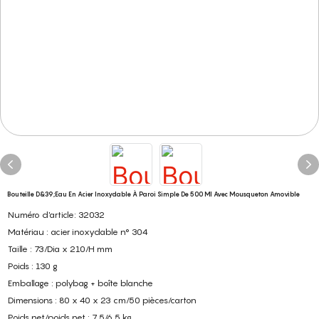
Bouteille D&39;eau En Acier Inoxydable À Paroi Simple De 500 Ml Avec Mousqueton Amovible
Numéro d'article: 32032
Matériau : acier inoxydable n° 304
Taille : 73/Dia x 210/H mm
Poids : 130 g
Emballage : polybag + boîte blanche
Dimensions : 80 x 40 x 23 cm/50 pièces/carton
Poids net/poids net : 7,5/6,5 kg