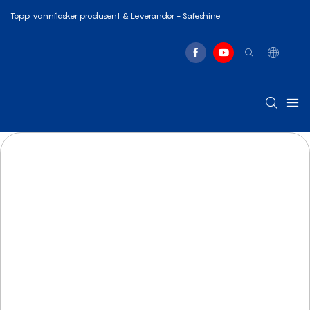
Topp vannflasker produsent & Leverandør - Safeshine