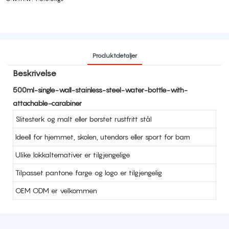
Produktdetaljer
Beskrivelse
500ml-single-wall-stainless-steel-water-bottle-with-
attachable-carabiner
Slitesterk og malt eller børstet rustfritt stål
Ideell for hjemmet, skolen, utendørs eller sport for barn
Ulike lokkalternativer er tilgjengelige
Tilpasset pantone farge og logo er tilgjengelig
OEM ODM er velkommen