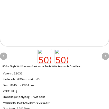
500ml Single Wall Stainless Steel Water Bottle With Attachable Carabiner
Varenr.: 32032
Materiale: #304 rustfritt stål
Size: 73/Dia x 210/H mm
Vekt: 130g
Emballasje: polybag + hvit boks
Meas/ctn: 80x40x23cm/50pcs/ctn
G.w./n.w: 7.5/6.5kgs