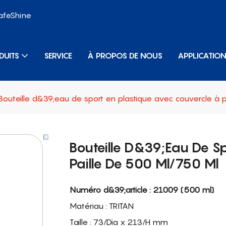
SafeShine
DUITS
SERVICE
À PROPOS DE NOUS
APPLICATIO
Bouteille d&39;eau de sport en plastique avec couvercle à 
Bouteille D&39;eau De Sp
Paille De 500 Ml/750 Ml
Numéro d&39;article : 21009 (500 ml)
Matériau : TRITAN
Taille : 73/Dia x 213/H mm