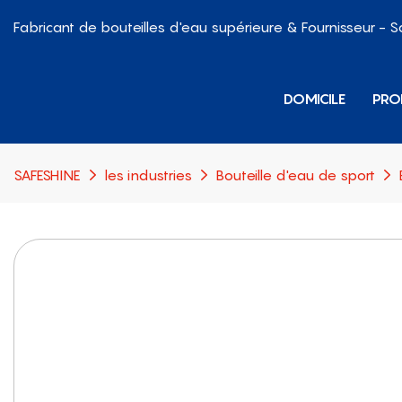
Fabricant de bouteilles d'eau supérieure & Fournisseur - 
DOMICILE
PRO
SAFESHINE
les industries
Bouteille d'eau de sport