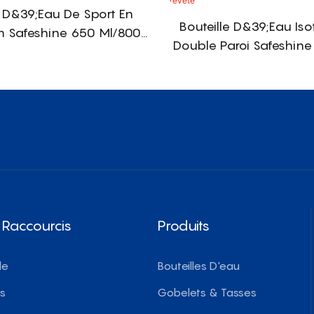
e D&39;eau De Sport En
Bouteille D&39;eau Is
 Safeshine 650 Ml/800
Double Paroi Safeshine
c Couvercle Facile À
Acier Inoxydable Avec
Transporter
Breveté
 Raccourcis
Produits
le
Bouteilles D'eau
ts
Gobelets & Tasses