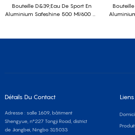
Bouteille D&39;eau De Sport En
Bouteill
Aluminium Safeshine 500 Ml/600 Ml
Aluminium
Avec Couvercle À Paille Breveté
Ml Ave
Détails Du Contact
Liens
Adresse : salle 1609, bâtiment
Domici
Shengyue, n°227 Tongji Road, district
Produi
de Jiangbei, Ningbo 315033