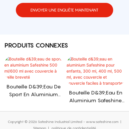
ENVOYER UNE ENQUÊTE MAINTENANT
PRODUITS CONNEXES
Bouteille D&39;eau De
Bouteille D&39;eau En
Sport En Aluminium
Aluminium Safeshine
Safeshine 500 Ml/600
Pour Enfants, 300 Ml,
Ml Avec Couvercle À
400 Ml, 500 Ml, Avec
Paille Breveté
Copyright © 2026 Safeshine Industrial Limited - www.safeshine.com
|
Couvercle Et Couvercle
Sitemap
|
politique de confidentialité