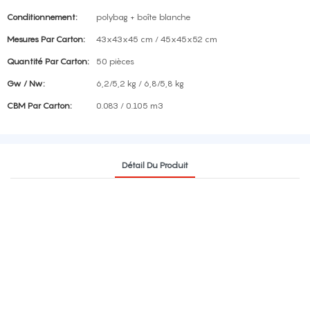
Conditionnement:
polybag + boîte blanche
Mesures Par Carton:
43x43x45 cm / 45x45x52 cm
Quantité Par Carton:
50 pièces
Gw / Nw:
6,2/5,2 kg / 6,8/5,8 kg
CBM Par Carton:
0.083 / 0.105 m3
Détail Du Produit