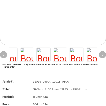
Bouteille D&39;eau De Sport En Aluminium Safeshine 650 Ml/800 Ml Avec Couvercle Facile À
Transporter
Article#:
11018-0650 / 11018-0800
Taille:
74/Dia x 210/H mm / 74/Dia x 245/H mm
Matériel:
aluminium
Poids:
104 g / 116 g