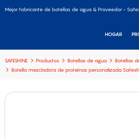
Mejor fabricante de botellas de agua & Proveedor - Safe
HOGAR
PR
SAFESHINE
Productos
Botellas de agua
Botellas d
Botella mezcladora de proteínas personalizada Safes