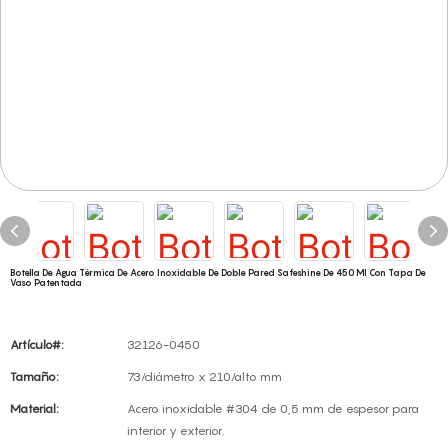
Botella De Agua Térmica De Acero Inoxidable De Doble Pared Safeshine De 450 Ml Con Tapa De
Vaso Patentada
Artículo#:
32126-0450
Tamaño:
73/diámetro x 210/alto mm
Material:
Acero inoxidable #304 de 0,5 mm de espesor para
interior y exterior.