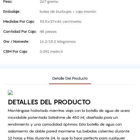
Peso:
267 gramo
Embalaje:
bolsa de burbujas + caja marrón
Medidas Por Caja:
53.5x37x46 centímetro
Cantidad Por Caja:
48 piezas
Gw / Noroeste:
16.2/15.2 kilogramos
CBM Por Caja:
0.091 metro3
Detalle Del Producto
DETALLES DEL PRODUCTO
Manténgase hidratado mientras viaja con la botella de agua de acero
inoxidable patentada Safeshine de 450 ml, diseñada para un
rendimiento y una comodidad óptimos. Esta botella de agua con
aislamiento de doble pared mantiene tus bebidas calientes durante
12 horas y frías durante 24, lo que la hace perfecta para cualquier