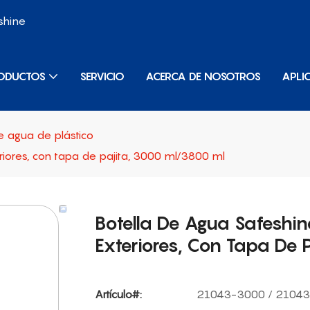
shine
ODUCTOS
SERVICIO
ACERCA DE NOSOTROS
APLI
e agua de plástico
iores, con tapa de pajita, 3000 ml/3800 ml
Botella De Agua Safeshi
Exteriores, Con Tapa De 
Artículo#:
21043-3000 / 2104