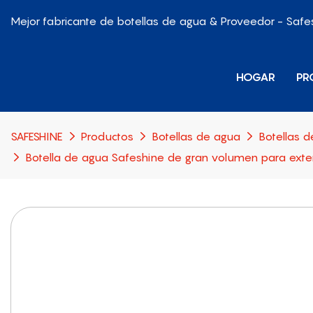
Mejor fabricante de botellas de agua & Proveedor - Safe
HOGAR
PR
SAFESHINE
Productos
Botellas de agua
Botellas d
Botella de agua Safeshine de gran volumen para exter