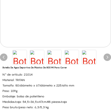
Botella De Agua Deportiva De Plástico De 800 Ml Para Correr
N.º de artículo: 21014
Material: TRITAN
Tamaño: 80/diámetro x 67/diámetro x 225/alto mm
Peso: 109g
Embalaje: bolsa de polietileno
Medidas/caja: 54,5×36,5x47cm/48 piezas/caja
Peso bruto/peso neto: 6,3/5,3 kg