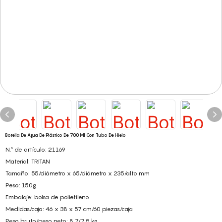
Botella De Agua De Plástico De 700 Ml Con Tubo De Hielo
N.º de artículo: 21169
Material: TRITAN
Tamaño: 55/diámetro x 65/diámetro x 235/alto mm
Peso: 150g
Embalaje: bolsa de polietileno
Medidas/caja: 46 x 38 x 57 cm/60 piezas/caja
Peso bruto/peso neto: 8,7/7,5 kg