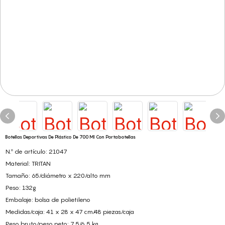
Botellas Deportivas De Plástico De 700 Ml Con Portabotellas
N.º de artículo: 21047
Material: TRITAN
Tamaño: 65/diámetro x 220/alto mm
Peso: 132g
Embalaje: bolsa de polietileno
Medidas/caja: 41 x 28 x 47 cm/48 piezas/caja
Peso bruto/peso neto: 7,5/6,5 kg