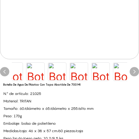
Botella De Agua De Plástico Con Tapa Abatible De 700 Ml
N.º de artículo: 21025
Material: TRITAN
Tamaño: 60/diámetro x 65/diámetro x 255/alto mm
Peso: 173g
Embalaje: bolsa de polietileno
Medidas/caja: 46 x 38 x 57 cm/60 piezas/caja
Peso bruto/peso neto: 10,2/9,5 kg