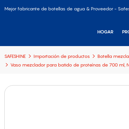
Mejor fabricante de botellas de agua & Proveedor - Safe
HOGAR
PR
SAFESHINE
Importación de productos
Botella mezcl
Vaso mezclador para batido de proteínas de 700 ml, fác