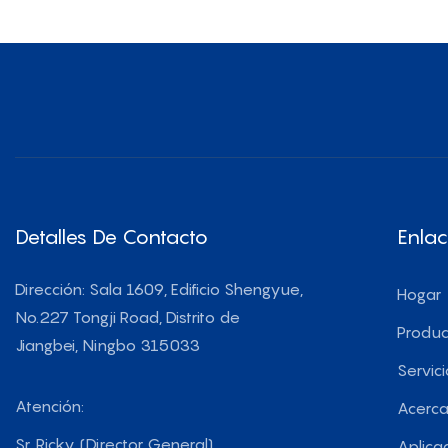
A
Detalles De Contacto
Enlac
Dirección: Sala 1609, Edificio Shengyue,
Hogar
No.227 Tongji Road, Distrito de
Produc
Jiangbei, Ningbo 315033
Servici
Atención:
Acerca
Sr. Ricky (Director General)
Aplica