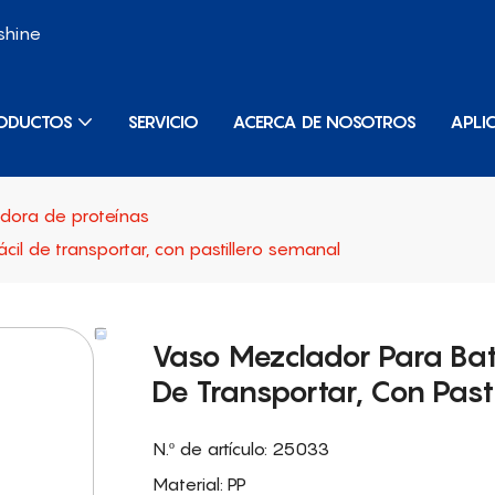
shine
ODUCTOS
SERVICIO
ACERCA DE NOSOTROS
APLI
adora de proteínas
il de transportar, con pastillero semanal
Vaso Mezclador Para Bati
De Transportar, Con Past
N.º de artículo: 25033
Material: PP