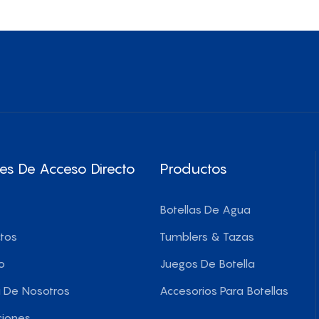
lmacenamiento
Para Polvo
es De Acceso Directo
Productos
Botellas De Agua
tos
Tumblers & Tazas
o
Juegos De Botella
 De Nosotros
Accesorios Para Botellas
ciones