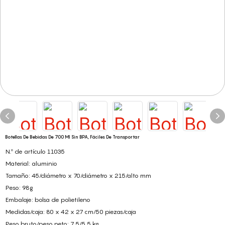
Botellas De Bebidas De 700 Ml Sin BPA, Fáciles De Transportar
N.º de artículo 11035
Material: aluminio
Tamaño: 45/diámetro x 70/diámetro x 215/alto mm
Peso: 98g
Embalaje: bolsa de polietileno
Medidas/caja: 80 x 42 x 27 cm/50 piezas/caja
Peso bruto/peso neto: 7,5/5,5 kg