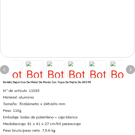
Botella Deportiva De Metal De Moda Con Tapa De Pajita De 650 Ml
N.º de artículo: 11033
Material: aluminio
Tamaño: 70/diámetro x 245/alto mm
Peso: 110g
Embalaje: bolsa de polietileno + caja blanca
Medidas/caja: 81 x 41 x 27 cm/50 piezas/caja
Peso bruto/peso neto: 7,5/6 kg