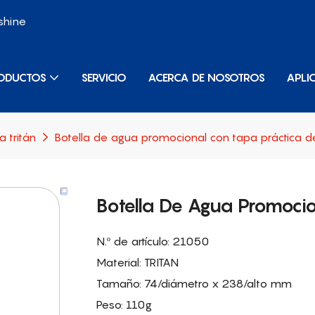
shine
ODUCTOS
SERVICIO
ACERCA DE NOSOTROS
APLI
 tritán
Botella de agua promocional con tapa práctica 
Botella De Agua Promoci
N.º de artículo: 21050
Material: TRITAN
Tamaño: 74/diámetro x 238/alto mm
Peso: 110g