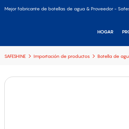
Mejor fabricante de botellas de agua & Proveedor - Safe
HOGAR
PR
SAFESHINE
Importación de productos
Botella de agua