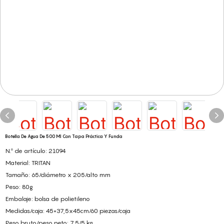
Botella De Agua De 500 Ml Con Tapa Práctica Y Funda
N.º de artículo: 21094
Material: TRITAN
Tamaño: 65/diámetro x 205/alto mm
Peso: 80g
Embalaje: bolsa de polietileno
Medidas/caja: 45×37,5x45cm/60 piezas/caja
Peso bruto/peso neto: 7,5/5 kg