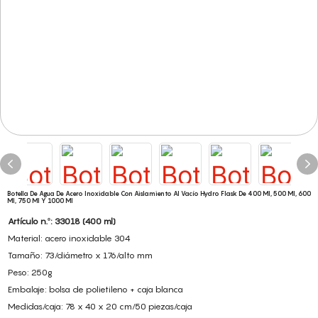
Botella De Agua De Acero Inoxidable Con Aislamiento Al Vacío Hydro Flask De 400 Ml, 500 Ml, 600
Ml, 750 Ml Y 1000 Ml
Artículo n.º: 33018 (400 ml)
Material: acero inoxidable 304
Tamaño: 73/diámetro x 176/alto mm
Peso: 250g
Embalaje: bolsa de polietileno + caja blanca
Medidas/caja: 78 x 40 x 20 cm/50 piezas/caja