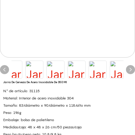
Jarra De Cerveza De Acero Inoxidable De 350 Ml
N.º de artículo: 31115
Material: Interior de acero inoxidable 304
Tamaño: 83/diámetro x 90/diámetro x 118/alto mm
Peso: 196g
Embalaje: bolsa de polietileno
Medidas/caja: 48 x 48 x 26 cm/50 piezas/caja
Peso bruto/peso neto: 10,8/9,8 kg