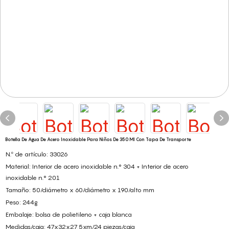
Botella De Agua De Acero Inoxidable Para Niños De 350 Ml Con Tapa De Transporte
N.º de artículo: 33026
Material: Interior de acero inoxidable n.° 304 + Interior de acero
inoxidable n.° 201
Tamaño: 50/diámetro x 60/diámetro x 190/alto mm
Peso: 244g
Embalaje: bolsa de polietileno + caja blanca
Medidas/caja: 47x32x27,5xm/24 piezas/caja