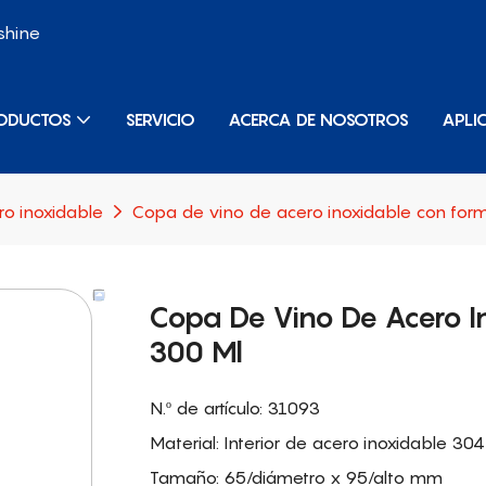
shine
ODUCTOS
SERVICIO
ACERCA DE NOSOTROS
APLI
ro inoxidable
Copa de vino de acero inoxidable con for
Copa De Vino De Acero 
300 Ml
N.º de artículo: 31093
Material: Interior de acero inoxidable 304
Tamaño: 65/diámetro x 95/alto mm