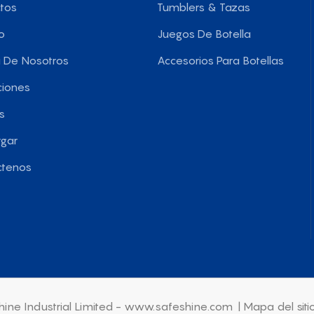
tos
Tumblers & Tazas
o
Juegos De Botella
 De Nosotros
Accesorios Para Botellas
ciones
s
gar
ctenos
ine Industrial Limited - www.safeshine.com
|
Mapa del siti