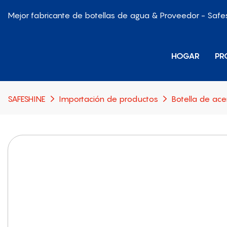
Mejor fabricante de botellas de agua & Proveedor - Safe
HOGAR
PR
SAFESHINE
Importación de productos
Botella de ace