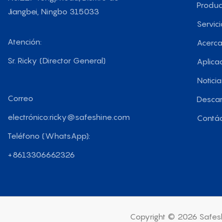
Produc
Jiangbei, Ningbo 315033
Servici
Atención:
Acerca
Sr. Ricky (Director General)
Aplica
Noticia
Correo
Descar
electrónico:
ricky@safeshine.com
Contá
Teléfono (WhatsApp):
+8613306662326
Copyright © 2026 Safesh