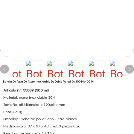
Botella De Agua De Acero Inoxidable De Doble Pared De 300 Ml/400 Ml
Artículo n.º: 33039 (300 ml)
Material: acero inoxidable 304
Tamaño: 65/diámetro x 190/alto mm
Peso: 260g
Embalaje: bolsa de polietileno + caja blanca
Medidas/caja: 37 x 37 x 43 cm/50 piezas/caja
Peso bruto/peso neto: 14/13 kg