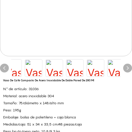
Vaso De Café Compacto De Acero Inoxidable De Doble Pared De 280 Ml
N.º de artículo: 31036
Material: acero inoxidable 304
Tamaño: 75/diámetro x 148/alto mm
Peso: 195g
Embalaje: bolsa de polietileno + caja blanca
Medidas/caja: 51 x 34 x 33,5 cm/48 piezas/caja
Peso bruto/peso neto: 10,8/9,3 kg