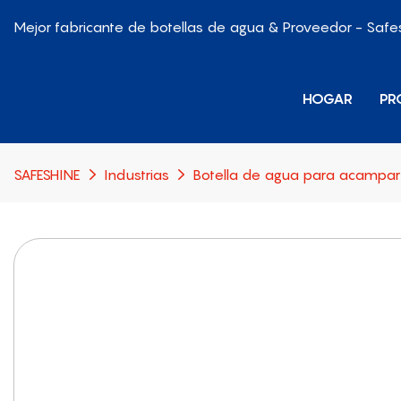
Mejor fabricante de botellas de agua & Proveedor - Safe
HOGAR
PR
SAFESHINE
Industrias
Botella de agua para acampar