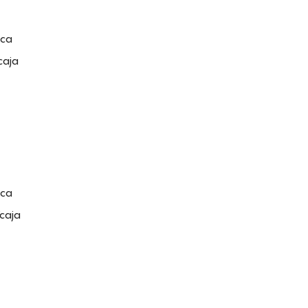
nca
caja
nca
caja