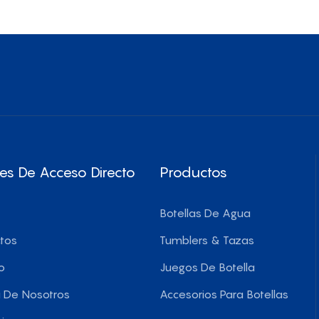
Transporte Y Diseño E
600 Ml
es De Acceso Directo
Productos
Botellas De Agua
tos
Tumblers & Tazas
o
Juegos De Botella
 De Nosotros
Accesorios Para Botellas