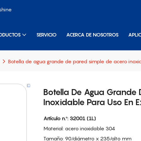
shine
ODUCTOS
SERVICIO
ACERCA DE NOSOTROS
APLI
Botella de agua grande de pared simple de acero inoxida
Botella De Agua Grande 
Inoxidable Para Uso En Ex
Artículo n.º: 32001 (1L)
Material: acero inoxidable 304
Tamaño: 90/diámetro x 235/alto mm